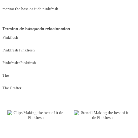
Marcas
marino the base os it de pinkfresh
Por Puntos
Termino de búsqueda relacionados
Top Ventas
Pinkfresh
Temática
Pinkfresh Pinkfresh
Iniciar sesión/Regístrate
Pinkfresh+Pinkfresh
Somos Kimidori
The
The Crafter