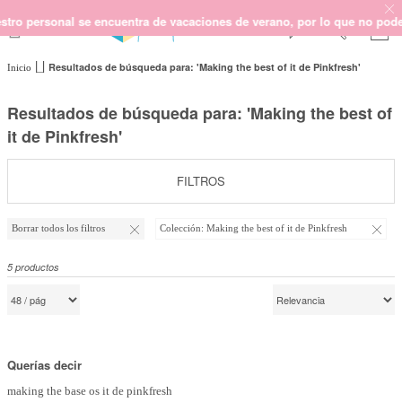
personal se encuentra de vacaciones de verano, por lo que no podemos g
Resultados de búsqueda para: 'Making the best of it de Pinkfresh'
Inicio
SCRAPBOOKING
KIMIDORI PRINT
Resultados de búsqueda para: 'Making the best of
MIXED MEDIA
it de Pinkfresh'
CRAFT Y DIY
PAPELERÍA Y FIESTAS
FILTROS
REGALOS
Borrar todos los filtros
Colección:
Making the best of it de Pinkfresh
PLANNERS
CROCHET
5
productos
Próximamente
Novedades
Querías decir
OUTLET
making the base os it de pinkfresh