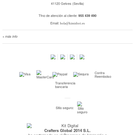
41120 Gelves (Sevilla)
Tfno de atención al cliente:
955 439 490
Email:
hola@kimidori.es
+ más info
Contacta con nosotros
Salimos en prensa
Preguntas frecuentes
Condiciones especiales de la promoción
Contra
Kimidori PRINT, nuestro servicio de impresión de fotos
Reembolso
Transferencia
Fondos Europeos
bancaria
Nuevo sistema de UNIÓN DE PEDIDOS
Condiciones especiales OUTLET
Sitio seguro:
Puntos de recompensa
Condiciones de envío y devoluciones
Crafters Global 2014 S.L.
Pago seguro y financiación