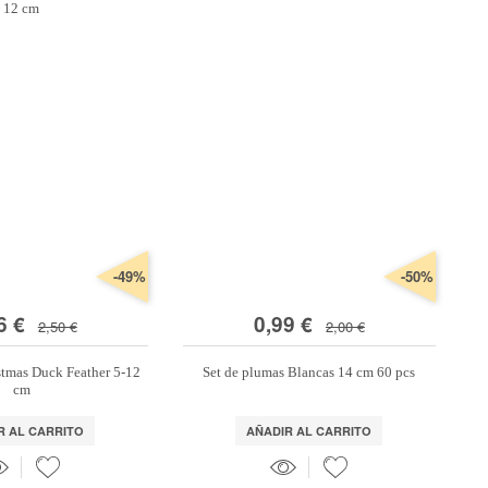
-49%
-50%
6 €
0,99 €
2,50 €
2,00 €
tmas Duck Feather 5-12
Set de plumas Blancas 14 cm 60 pcs
cm
R AL CARRITO
AÑADIR AL CARRITO