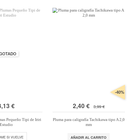
GOTADO
-40%
8,13 €
2,40 €
3,99 €
mas Pequeño Tipi de Iriri
Pluma para caligrafía Tachikawa tipo A 2,0
Estudio
mm
DME SI VUELVE
AÑADIR AL CARRITO