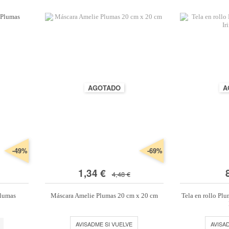
AGOTADO
A
-49%
-69%
1,34 €
4,48 €
Plumas
Máscara Amelie Plumas 20 cm x 20 cm
Tela en rollo Plu
AVISADME SI VUELVE
AVISA