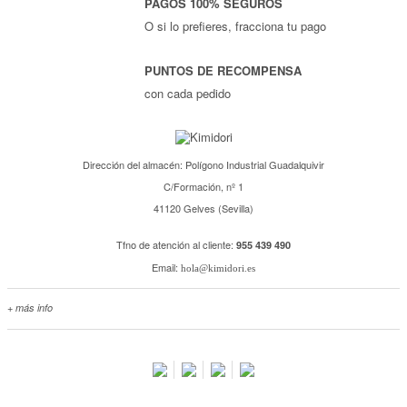
PAGOS 100% SEGUROS
O si lo prefieres, fracciona tu pago
PUNTOS DE RECOMPENSA
con cada pedido
Dirección del almacén: Polígono Industrial Guadalquivir
C/Formación, nº 1
41120 Gelves (Sevilla)
Tfno de atención al cliente:
955 439 490
Email:
hola@kimidori.es
+ más info
Contacta con nosotros
Salimos en prensa
Preguntas frecuentes
Condiciones especiales de la promoción