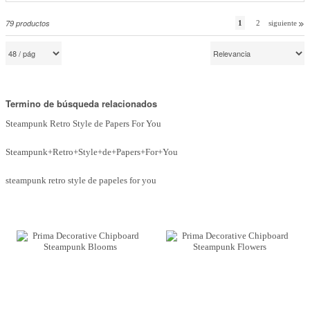
Marcas
79
productos
1
2
siguiente
Por Puntos
Top Ventas
Temática
Termino de búsqueda relacionados
Steampunk Retro Style de Papers For You
Iniciar sesión/Regístrate
Steampunk+Retro+Style+de+Papers+For+You
Somos Kimidori
steampunk retro style de papeles for you