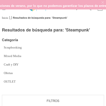
o, por lo que no podemos garantizar los plazos de entrega ni responder
Resultados de búsqueda para: 'Steampunk'
Inicio
SCRAPBOOKING
KIMIDORI PRINT
Resultados de búsqueda para: 'Steampunk'
MIXED MEDIA
Categoría
CRAFT Y DIY
PAPELERÍA Y FIESTAS
Scrapbooking
REGALOS
Mixed Media
PLANNERS
Craft y DIY
CROCHET
Ofertas
OUTLET
Próximamente
Novedades
FILTROS
OUTLET