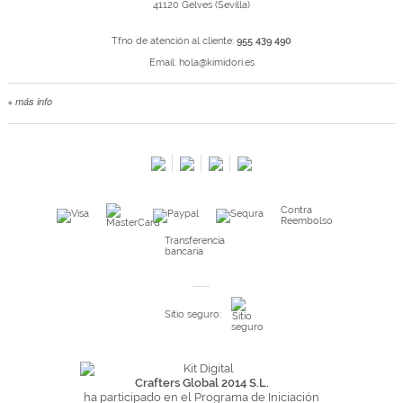
41120 Gelves (Sevilla)
Tfno de atención al cliente:
955 439 490
Email:
hola@kimidori.es
+ más info
Contacta con nosotros
Salimos en prensa
Preguntas frecuentes
Condiciones especiales de la promoción
Contra
Kimidori PRINT, nuestro servicio de impresión de fotos
Reembolso
Fondos Europeos
Transferencia
bancaria
Nuevo sistema de UNIÓN DE PEDIDOS
Condiciones especiales OUTLET
Sitio seguro:
Puntos de recompensa
Condiciones de envío y devoluciones
Pago seguro y financiación
Crafters Global 2014 S.L.
ha participado en el Programa de Iniciación