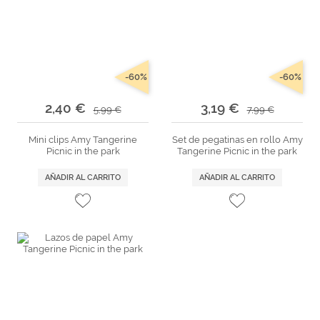
Marcas
Por Puntos
Top Ventas
-60%
-60%
Temática
2,40 €
3,19 €
5,99 €
7,99 €
Iniciar sesión/Regístrate
Mini clips Amy Tangerine
Set de pegatinas en rollo Amy
Picnic in the park
Tangerine Picnic in the park
Somos Kimidori
AÑADIR AL CARRITO
AÑADIR AL CARRITO