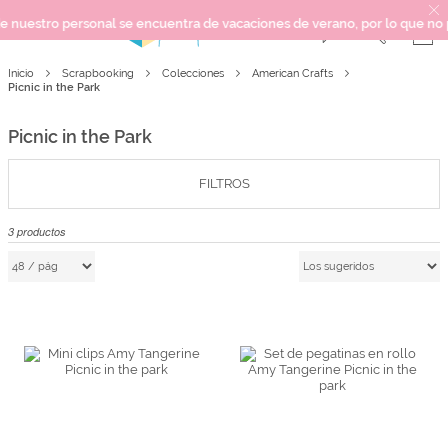
estro personal se encuentra de vacaciones de verano, por lo que no podem
Inicio
Scrapbooking
Colecciones
American Crafts
SCRAPBOOKING
Picnic in the Park
KIMIDORI PRINT
Picnic in the Park
MIXED MEDIA
CRAFT Y DIY
FILTROS
PAPELERÍA Y FIESTAS
REGALOS
3
productos
PLANNERS
CROCHET
Próximamente
Novedades
OUTLET