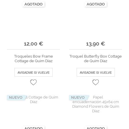
AGOTADO
AGOTADO
Marcas
Por Puntos
Top Ventas
Temática
12,00 €
13,90 €
Iniciar sesión/Regístrate
Troqueles Bow Frame
Troquel Butterfly Box Cottage
Cottage de Quim Díaz
de Quim Díaz
Somos Kimidori
AVISADME SI VUELVE
AVISADME SI VUELVE
NUEVO
NUEVO
AGOTADO
AGOTADO