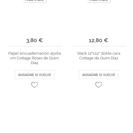
3,80 €
12,80 €
Papel encuadernación 45x64
Stack 12"x12" doble cara
cm Cottage Roses de Quim
Cottage de Quim Díaz
Díaz
AVISADME SI VUELVE
AVISADME SI VUELVE