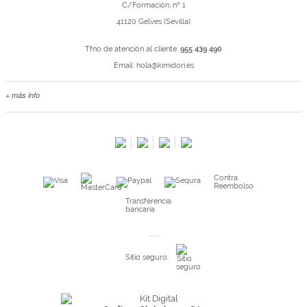
C/Formación, nº 1
41120 Gelves (Sevilla)
Tfno de atención al cliente:
955 439 490
Email:
hola@kimidori.es
+ más info
Contacta con nosotros
Salimos en prensa
Preguntas frecuentes
Condiciones especiales de la promoción
Contra
Kimidori PRINT, nuestro servicio de impresión de fotos
Reembolso
Fondos Europeos
Transferencia
bancaria
Nuevo sistema de UNIÓN DE PEDIDOS
Condiciones especiales OUTLET
Sitio seguro:
Puntos de recompensa
Condiciones de envío y devoluciones