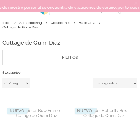
nuestro personal se encuentra de vacaciones de verano, por lo que no pod
Inicio
Scrapbooking
Colecciones
Basic Crea
SCRAPBOOKING
Cottage de Quim Díaz
KIMIDORI PRINT
Cottage de Quim Díaz
MIXED MEDIA
CRAFT Y DIY
FILTROS
PAPELERÍA Y FIESTAS
REGALOS
6
productos
PLANNERS
CROCHET
Próximamente
NUEVO
NUEVO
Novedades
OUTLET