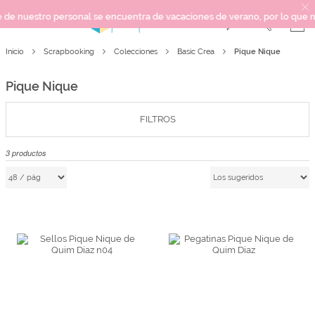
nuestro personal se encuentra de vacaciones de verano, por lo que no pod
Pique Nique
Inicio
Scrapbooking
Colecciones
Basic Crea
SCRAPBOOKING
KIMIDORI PRINT
Pique Nique
MIXED MEDIA
CRAFT Y DIY
FILTROS
PAPELERÍA Y FIESTAS
3
productos
REGALOS
PLANNERS
CROCHET
Próximamente
Novedades
OUTLET