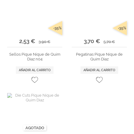
Marcas
Por Puntos
Top Ventas
-35%
-35%
Temática
2,53 €
3,70 €
3,90 €
5,70 €
Sellos Pique Nique de Quim
Pegatinas Pique Nique de
Iniciar sesión/Regístrate
Diaz n04
Quim Diaz
Somos Kimidori
AÑADIR AL CARRITO
AÑADIR AL CARRITO
AGOTADO