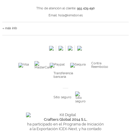
Tfno de atención al cliente:
955 439 490
Email:
hola@kimidori.es
+ más info
Contacta con nosotros
Salimos en prensa
Preguntas frecuentes
Condiciones especiales de la promoción
Contra
Kimidori PRINT, nuestro servicio de impresión de fotos
Reembolso
Fondos Europeos
Transferencia
bancaria
Nuevo sistema de UNIÓN DE PEDIDOS
Condiciones especiales OUTLET
Sitio seguro:
Puntos de recompensa
Condiciones de envío y devoluciones
Pago seguro y financiación
Crafters Global 2014 S.L.
ha participado en el Programa de Iniciación
Condiciones generales de Compra
a la Exportación ICEX-Next, y ha contado