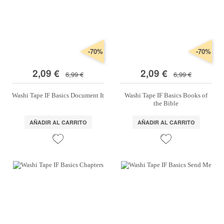
Marcas
Por Puntos
Top Ventas
-70%
-70%
Temática
2,09 €
2,09 €
6,99 €
6,99 €
Washi Tape IF Basics Document It
Washi Tape IF Basics Books of
Iniciar sesión/Regístrate
the Bible
Somos Kimidori
AÑADIR AL CARRITO
AÑADIR AL CARRITO