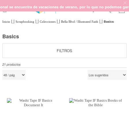
encuentra de vacaciones de verano, por lo que no podemos garantizar lo
Basics
Inicio
Scrapbooking
Colecciones
Bella Blvd / Illustrated Faith
SCRAPBOOKING
KIMIDORI PRINT
Basics
MIXED MEDIA
CRAFT Y DIY
FILTROS
PAPELERÍA Y FIESTAS
21
productos
REGALOS
PLANNERS
CROCHET
Próximamente
Novedades
OUTLET