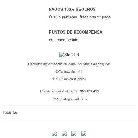
PAGOS 100% SEGUROS
O si lo prefieres, fracciona tu pago
PUNTOS DE RECOMPENSA
con cada pedido
Dirección del almacén: Polígono Industrial Guadalquivir
C/Formación, nº 1
41120 Gelves (Sevilla)
Tfno de atención al cliente:
955 439 490
Email:
hola@kimidori.es
+ más info
Contacta con nosotros
Salimos en prensa
Preguntas frecuentes