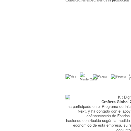
Condiciones especiales de la promoción
C
Crafters Global 
ha participado en el Programa de Inic
Next, y ha contado con el apo
cofinanciación de Fondo
haciendo contribuido según la medida 
económico de esta empresa, su r
conjunto