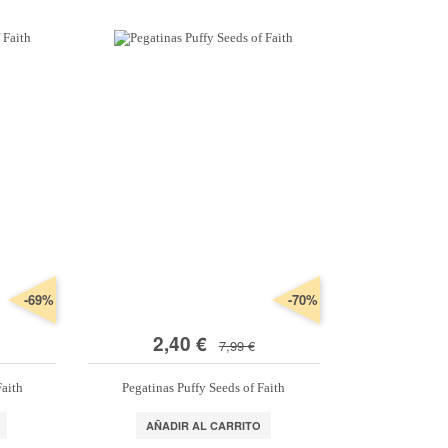
Organización
s
*Algodón peinado grosor L
Alta Moda Cotolana
Cor
Teepees
lbumes, Fundas y Tarjetas
Algodón peinado grosor XL
Maletas, bolsas y estuches
Gomitolo Doppio
Cor
+ Ver todas
Álbumes
Algodón peinado grosor 3XL
Organización papeles
Gomitolo Aloha
Cor
Portadas de madera
*Veggie Wool
Cajas y botes
Certo
Cor
Tarjetas
+ Ver todas
Muebles y carritos
Cake Fresco
Fundas
Decora tu scraproom
Gomitolo Summer Tweed
+ Ver todas
Carpetas y sobres organizadores
Trefili
Organización de sellos y troqueles
Romanza
s
escargables e imprimibles
Organiza tu escritorio
Its de Navidad Exclusivos
-69%
-70%
2,40 €
7,99 €
Faith
Pegatinas Puffy Seeds of Faith
AÑADIR AL CARRITO