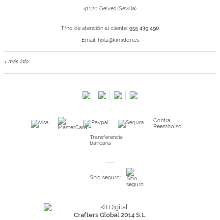
41120 Gelves (Sevilla)
Tfno de atención al cliente:
955 439 490
Email:
hola@kimidori.es
+ más info
Contacta con nosotros
Salimos en prensa
Preguntas frecuentes
Condiciones especiales de la promoción
Contra
Kimidori PRINT, nuestro servicio de impresión de fotos
Reembolso
Fondos Europeos
Transferencia
bancaria
Nuevo sistema de UNIÓN DE PEDIDOS
Condiciones especiales OUTLET
Sitio seguro:
Puntos de recompensa
Condiciones de envío y devoluciones
Pago seguro y financiación
Crafters Global 2014 S.L.