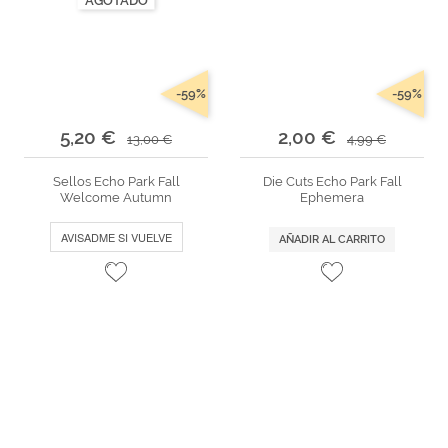
Marcas
Por Puntos
Top Ventas
-59%
-59%
Temática
5,20 €
2,00 €
13,00 €
4,99 €
Sellos Echo Park Fall
Die Cuts Echo Park Fall
Iniciar sesión/Regístrate
Welcome Autumn
Ephemera
Somos Kimidori
AVISADME SI VUELVE
AÑADIR AL CARRITO