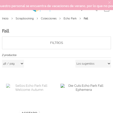
ro personal se encuentra de vacaciones de verano, por lo que no podemos
Fall
Inicio
Scrapbooking
Colecciones
Echo Park
SCRAPBOOKING
KIMIDORI PRINT
Fall
MIXED MEDIA
CRAFT Y DIY
FILTROS
PAPELERÍA Y FIESTAS
2
productos
REGALOS
PLANNERS
CROCHET
Próximamente
Novedades
OUTLET
AGOTADO