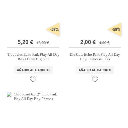
Marcas
Por Puntos
Top Ventas
-59%
-59%
Temática
5,20 €
2,00 €
13,00 €
4,99 €
Troqueles Echo Park Play All Day
Die Cuts Echo Park Play All Day
Iniciar sesión/Regístrate
Boy Dream Big Star
Boy Frames & Tags
Somos Kimidori
AÑADIR AL CARRITO
AÑADIR AL CARRITO