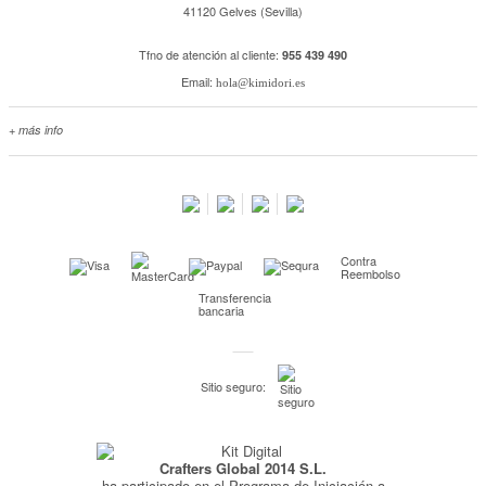
41120 Gelves (Sevilla)
Tfno de atención al cliente:
955 439 490
Email:
hola@kimidori.es
+ más info
Contacta con nosotros
Salimos en prensa
Preguntas frecuentes
Condiciones especiales de la promoción
Contra
Kimidori PRINT, nuestro servicio de impresión de fotos
Reembolso
Transferencia
Fondos Europeos
bancaria
Nuevo sistema de UNIÓN DE PEDIDOS
Condiciones especiales OUTLET
Sitio seguro:
Puntos de recompensa
Condiciones de envío y devoluciones
Crafters Global 2014 S.L.
Pago seguro y financiación
ha participado en el Programa de Iniciación a