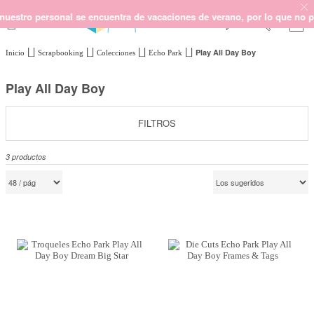
tro personal se encuentra de vacaciones de verano, por lo que no podem
Play All Day Boy
Inicio
Scrapbooking
Colecciones
Echo Park
SCRAPBOOKING
KIMIDORI PRINT
Play All Day Boy
MIXED MEDIA
CRAFT Y DIY
FILTROS
PAPELERÍA Y FIESTAS
3
productos
REGALOS
PLANNERS
CROCHET
Próximamente
Novedades
OUTLET