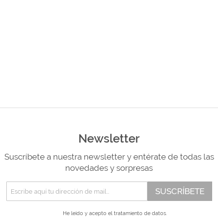
tr
andes
*Algodón peinado grosor L
Alta Moda Cotolana
Teepees
Álbumes, Fundas y Tarjetas
Or
Algodón peinado grosor XL
Gomitolo Doppio
+ Ver todas
Álbumes
Algodón peinado grosor 3XL
Gomitolo Aloha
can
Portadas de madera
*Veggie Wool
Certo
Tarjetas
+ Ver todas
Cake Fresco
Fundas
Gomitolo Summer Tweed
+ Ver todas
Trefili
Romanza
álicos
Descargables e imprimibles
KIts de Navidad Exclusivos
Newsletter
Suscríbete a nuestra newsletter y entérate de todas las
novedades y sorpresas
SUSCRÍBETE
He leído y acepto el
tratamiento de datos.