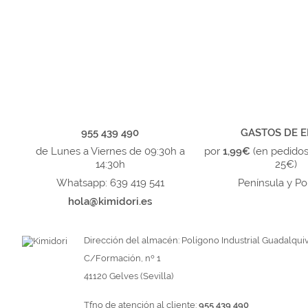
955 439 490
GASTOS DE E
de Lunes a Viernes de 09:30h a
por
1,99€
(en pedido
14:30h
25€)
Whatsapp: 639 419 541
Península y Po
hola@kimidori.es
Dirección del almacén: Polígono Industrial Guadalquiv
C/Formación, nº 1
41120 Gelves (Sevilla)
Tfno de atención al cliente:
955 439 490