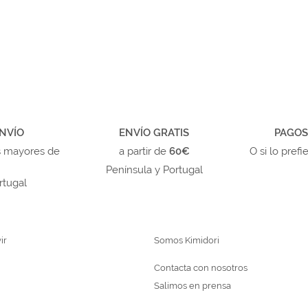
NVÍO
ENVÍO GRATIS
PAGOS
s mayores de
a partir de
60€
O si lo prefi
Península y Portugal
rtugal
ir
Somos Kimidori
Contacta con nosotros
Salimos en prensa