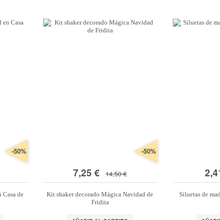
Especiales
Letter Boards
Organización
s
*Algodón peinado grosor L
Alta Moda Cotolana
Cor
Teepees
lbumes, Fundas y Tarjetas
Algodón peinado grosor XL
Maletas, bolsas y estuches
Gomitolo Doppio
Cor
+ Ver todas
Álbumes
Algodón peinado grosor 3XL
Organización papeles
Gomitolo Aloha
Cor
Portadas de madera
*Veggie Wool
Cajas y botes
Certo
Cor
Tarjetas
+ Ver todas
Muebles y carritos
Cake Fresco
Fundas
Decora tu scraproom
Gomitolo Summer Tweed
+ Ver todas
Carpetas y sobres organizadores
Trefili
Organización de sellos y troqueles
Romanza
s
escargables e imprimibles
Organiza tu escritorio
Its de Navidad Exclusivos
-50%
-50%
7,25 €
2,4
14,50 €
n Casa de
Kit shaker decorado Mágica Navidad de
Siluetas de ma
Fridita