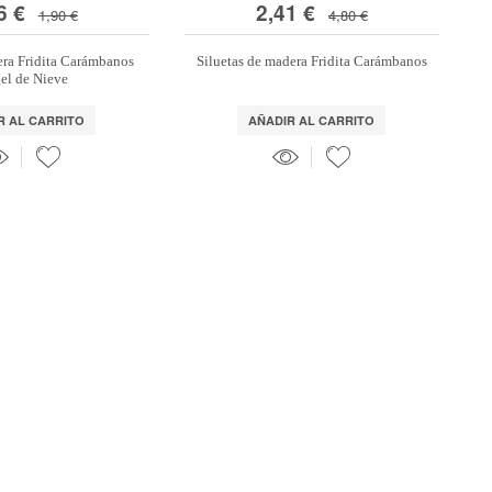
6 €
2,41 €
1,90 €
4,80 €
era Fridita Carámbanos
Siluetas de madera Fridita Carámbanos
el de Nieve
R AL CARRITO
AÑADIR AL CARRITO