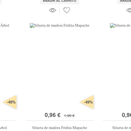
AÑADIR AL CARRITO
AÑADI
-49%
-49%
0,96 €
0,9
1,90 €
Árbol
Silueta de madera Fridita Mapache
Silueta de 