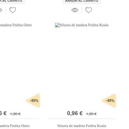
R AL CARRITO
AÑADIR AL CARRITO
-49%
-49%
6 €
0,96 €
1,90 €
1,90 €
madera Fridita Osito
Silueta de madera Fridita Koala