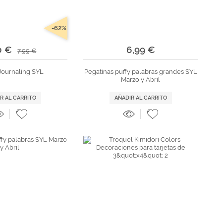
-62%
0 €
6,99 €
7,99 €
 Journaling SYL
Pegatinas puffy palabras grandes SYL
Marzo y Abril
R AL CARRITO
AÑADIR AL CARRITO