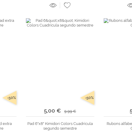
-50%
-50%
5,00 €
9,99 €
d extra
Pad 6"x8" Kimidori Colors Cuadrícula
Rubons alfabe
re
segundo semestre