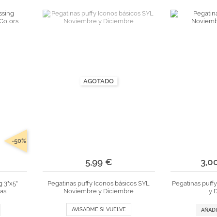
tr
andes
*Algodón peinado grosor L
Alta Moda Cotolana
Teepees
Álbumes, Fundas y Tarjetas
Or
Algodón peinado grosor XL
Gomitolo Doppio
+ Ver todas
Álbumes
Algodón peinado grosor 3XL
Gomitolo Aloha
can
Portadas de madera
*Veggie Wool
Certo
Tarjetas
+ Ver todas
Cake Fresco
Fundas
Gomitolo Summer Tweed
AGOTADO
+ Ver todas
Trefili
Romanza
álicos
Descargables e imprimibles
KIts de Navidad Exclusivos
-50%
5,99 €
3,0
 3"x5"
Pegatinas puffy Iconos básicos SYL
Pegatinas puff
las
Noviembre y Diciembre
y 
AVISADME SI VUELVE
AÑADI