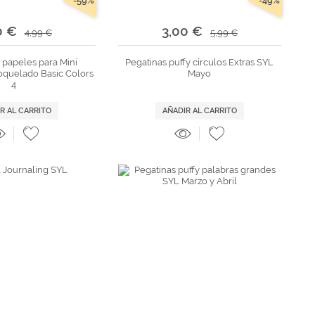
-59%
-49%
0 €
3,00 €
4,99 €
5,99 €
 papeles para Mini
Pegatinas puffy círculos Extras SYL
oquelado Basic Colors
Mayo
4
R AL CARRITO
AÑADIR AL CARRITO