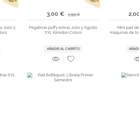
-49%
-49%
3,00 €
2,0
5,99 €
s Julio y
Pegatinas puffy extras Julio y Agosto
Mini pad de
lors
SYL Kimidori Colors
máquinas de tr
AÑADIR AL CARRITO
AÑADI