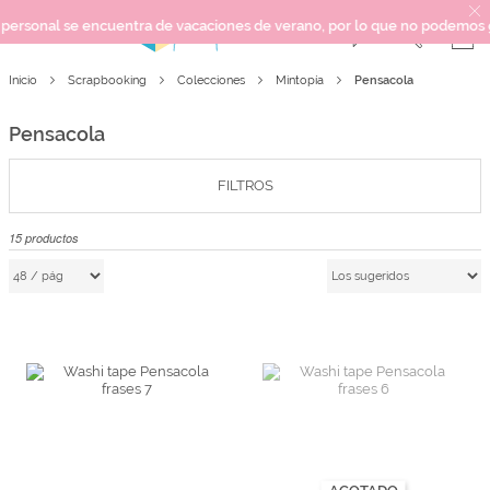
l se encuentra de vacaciones de verano, por lo que no podemos garantiza
Pensacola
Inicio
Scrapbooking
Colecciones
Mintopía
SCRAPBOOKING
KIMIDORI PRINT
Pensacola
MIXED MEDIA
CRAFT Y DIY
FILTROS
PAPELERÍA Y FIESTAS
15
productos
REGALOS
PLANNERS
CROCHET
Próximamente
Novedades
OUTLET
AGOTADO