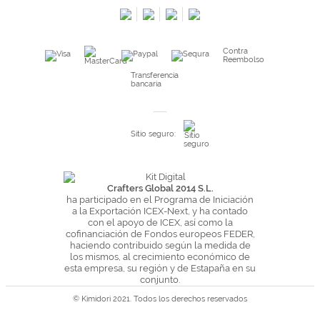
Preguntas frecuentes
Condiciones especiales de la promoción
Contra
Kimidori PRINT, nuestro servicio de impresión de fotos
Reembolso
Fondos Europeos
Transferencia
bancaria
Nuevo sistema de UNIÓN DE PEDIDOS
Condiciones especiales OUTLET
Sitio seguro:
Puntos de recompensa
Condiciones de envío y devoluciones
Pago seguro y financiación
Crafters Global 2014 S.L.
ha participado en el Programa de Iniciación
Condiciones generales de Compra
a la Exportación ICEX-Next, y ha contado
con el apoyo de ICEX, así como la
Aviso legal
cofinanciación de Fondos europeos FEDER,
haciendo contribuido según la medida de
Política de Privacidad
los mismos, al crecimiento económico de
Política de Cookies
esta empresa, su región y de Estapaña en su
conjunto.
© Kimidori 2021. Todos los derechos reservados