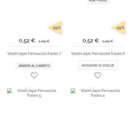
Marcas
Por Puntos
Top Ventas
-59%
-59%
Temática
0,52 €
0,52 €
1,29 €
1,29 €
Washi tape Pensacola frases 7
Washi tape Pensacola frases 6
Iniciar sesión/Regístrate
AVISADME SI VUELVE
AÑADIR AL CARRITO
Somos Kimidori