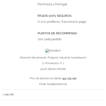
Península y Portugal
PAGOS 100% SEGUROS
O si lo prefieres, fracciona tu pago
PUNTOS DE RECOMPENSA
con cada pedido
Dirección del almacén: Polígono Industrial Guadalquivir
C/Formación, nº 1
41120 Gelves (Sevilla)
Tfno de atención al cliente:
955 439 490
Email:
hola@kimidori.es
+ más info
Contacta con nosotros
Salimos en prensa