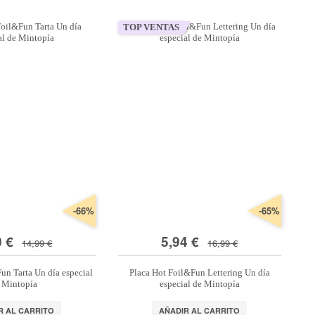
Bullet
Prima
AluaCid
Webster's
dón para macramé 2 mm
Journal
Marketing
Pages
TOP VENTAS
dón para macramé 3 mm
Lo más nuevo
Pinturas acrílicas al mejor precio
Decora tu casita de madera
Cuadernos Happy Planner
dón para macramé 5 mm
Nuevos Happy Planner
dón para macramé 7 mm
-66%
-65%
0 €
5,94 €
14,99 €
16,99 €
un Tarta Un día especial
Placa Hot Foil&Fun Lettering Un día
 Mintopía
especial de Mintopía
R AL CARRITO
AÑADIR AL CARRITO