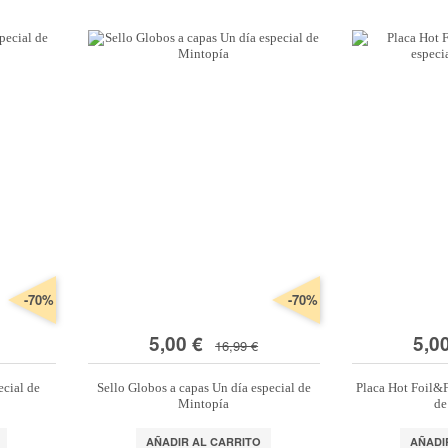
Organización
s
*Algodón peinado grosor L
Alta Moda Cotolana
Cor
Teepees
lbumes, Fundas y Tarjetas
Algodón peinado grosor XL
Maletas, bolsas y estuches
Gomitolo Doppio
Cor
+ Ver todas
Álbumes
Algodón peinado grosor 3XL
Organización papeles
Gomitolo Aloha
Cor
Portadas de madera
*Veggie Wool
Cajas y botes
Certo
Cor
Tarjetas
+ Ver todas
Muebles y carritos
Cake Fresco
Fundas
Decora tu scraproom
Gomitolo Summer Tweed
+ Ver todas
Carpetas y sobres organizadores
Trefili
Organización de sellos y troqueles
Romanza
s
escargables e imprimibles
Organiza tu escritorio
Its de Navidad Exclusivos
-70%
-70%
5,00 €
5,0
16,99 €
ecial de
Sello Globos a capas Un día especial de
Placa Hot Foil&F
Mintopía
de
AÑADIR AL CARRITO
AÑADI