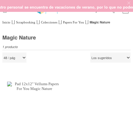
 personal se encuentra de vacaciones de verano, por lo que no podemos g
Magic Nature
Inicio
Scrapbooking
Colecciones
Papers For You
SCRAPBOOKING
KIMIDORI PRINT
Magic Nature
MIXED MEDIA
1
producto
CRAFT Y DIY
PAPELERÍA Y FIESTAS
REGALOS
PLANNERS
CROCHET
Próximamente
Novedades
OUTLET