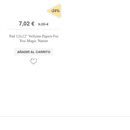
Marcas
-24%
Por Puntos
7,02 €
9,35 €
Top Ventas
Pad 12x12" Vellums Papers For
Temática
You Magic Nature
AÑADIR AL CARRITO
Iniciar sesión/Regístrate
Somos Kimidori