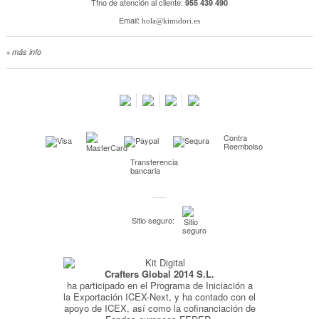
Tfno de atención al cliente:
955 439 490
Email:
hola@kimidori.es
+ más info
Contacta con nosotros
Salimos en prensa
Preguntas frecuentes
Condiciones especiales de la promoción
Contra
Kimidori PRINT, nuestro servicio de impresión de fotos
Reembolso
Transferencia
Fondos Europeos
bancaria
Nuevo sistema de UNIÓN DE PEDIDOS
Condiciones especiales OUTLET
Sitio seguro:
Puntos de recompensa
Condiciones de envío y devoluciones
Crafters Global 2014 S.L.
Pago seguro y financiación
ha participado en el Programa de Iniciación a
Condiciones generales de Compra
la Exportación ICEX-Next, y ha contado con el
apoyo de ICEX, así como la cofinanciación de
Aviso legal