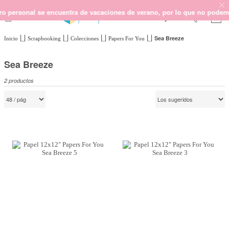
ersonal se encuentra de vacaciones de verano, por lo que no podemos ga
Sea Breeze
Inicio
Scrapbooking
Colecciones
Papers For You
SCRAPBOOKING
KIMIDORI PRINT
Sea Breeze
MIXED MEDIA
2
productos
CRAFT Y DIY
PAPELERÍA Y FIESTAS
REGALOS
PLANNERS
CROCHET
Próximamente
Novedades
OUTLET