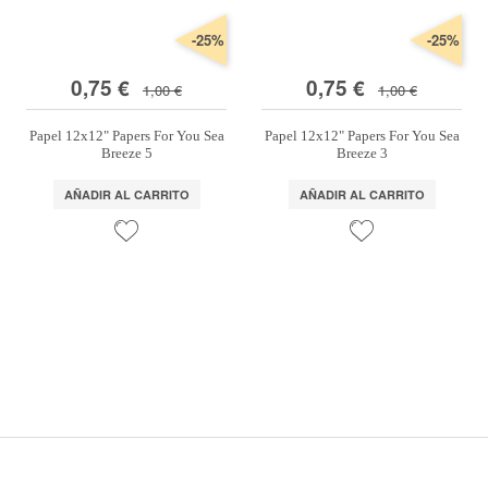
Marcas
-25%
-25%
Por Puntos
0,75 €
0,75 €
1,00 €
1,00 €
Top Ventas
Papel 12x12" Papers For You Sea
Papel 12x12" Papers For You Sea
Temática
Breeze 5
Breeze 3
AÑADIR AL CARRITO
AÑADIR AL CARRITO
Iniciar sesión/Regístrate
Somos Kimidori