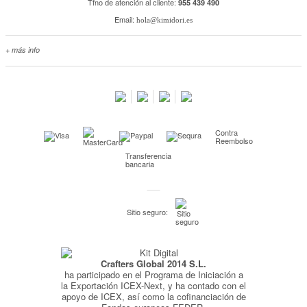
Tfno de atención al cliente:
955 439 490
Email:
hola@kimidori.es
+ más info
Contacta con nosotros
Salimos en prensa
Preguntas frecuentes
Condiciones especiales de la promoción
Contra
Kimidori PRINT, nuestro servicio de impresión de fotos
Reembolso
Transferencia
Fondos Europeos
bancaria
Nuevo sistema de UNIÓN DE PEDIDOS
Condiciones especiales OUTLET
Sitio seguro:
Puntos de recompensa
Condiciones de envío y devoluciones
Crafters Global 2014 S.L.
Pago seguro y financiación
ha participado en el Programa de Iniciación a
Condiciones generales de Compra
la Exportación ICEX-Next, y ha contado con el
apoyo de ICEX, así como la cofinanciación de
Aviso legal