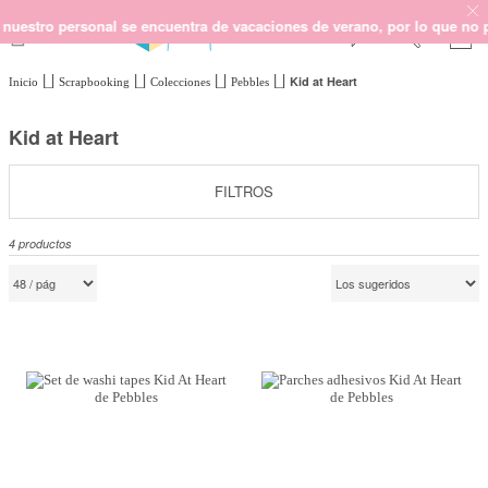
stro personal se encuentra de vacaciones de verano, por lo que no podem
Kid at Heart
Inicio
Scrapbooking
Colecciones
Pebbles
SCRAPBOOKING
KIMIDORI PRINT
Kid at Heart
MIXED MEDIA
CRAFT Y DIY
FILTROS
PAPELERÍA Y FIESTAS
4
productos
REGALOS
PLANNERS
CROCHET
Próximamente
Novedades
OUTLET