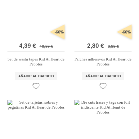
Marcas
Por Puntos
Top Ventas
-60%
-60%
Temática
4,39 €
2,80 €
10,99 €
6,99 €
Set de washi tapes Kid At Heart de
Parches adhesivos Kid At Heart de
Iniciar sesión/Regístrate
Pebbles
Pebbles
Somos Kimidori
AÑADIR AL CARRITO
AÑADIR AL CARRITO