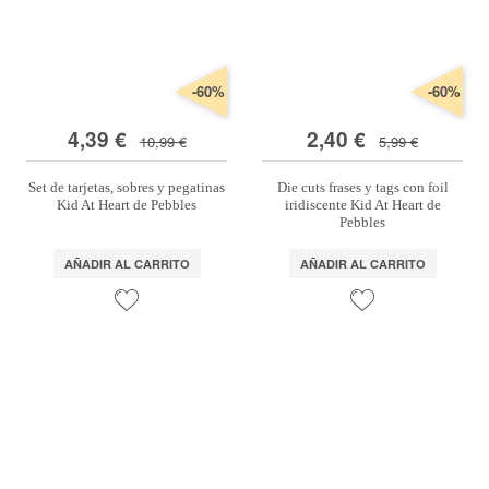
-60%
-60%
4,39 €
2,40 €
10,99 €
5,99 €
Set de tarjetas, sobres y pegatinas
Die cuts frases y tags con foil
Kid At Heart de Pebbles
iridiscente Kid At Heart de
Pebbles
AÑADIR AL CARRITO
AÑADIR AL CARRITO