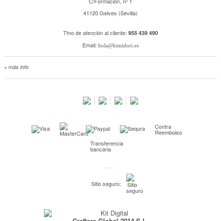
C/Formación, nº 1
41120 Gelves (Sevilla)
Tfno de atención al cliente:
955 439 490
Email:
hola@kimidori.es
+ más info
Contacta con nosotros
Salimos en prensa
Preguntas frecuentes
Condiciones especiales de la promoción
Contra
Kimidori PRINT, nuestro servicio de impresión de fotos
Reembolso
Transferencia
Fondos Europeos
bancaria
Nuevo sistema de UNIÓN DE PEDIDOS
Condiciones especiales OUTLET
Sitio seguro:
Puntos de recompensa
Condiciones de envío y devoluciones
Crafters Global 2014 S.L.
Pago seguro y financiación