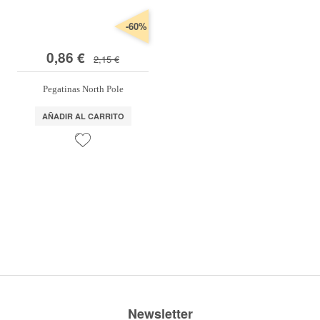
Marcas
-60%
Por Puntos
0,86 €
2,15 €
Top Ventas
Pegatinas North Pole
Temática
AÑADIR AL CARRITO
Iniciar sesión/Regístrate
Somos Kimidori
Newsletter