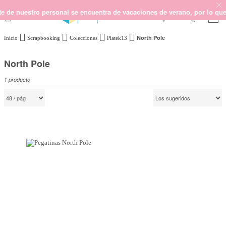
e nuestro personal se encuentra de vacaciones de verano, por lo que no
North Pole
Inicio
Scrapbooking
Colecciones
Piatek13
SCRAPBOOKING
KIMIDORI PRINT
North Pole
MIXED MEDIA
1
producto
CRAFT Y DIY
PAPELERÍA Y FIESTAS
REGALOS
PLANNERS
CROCHET
Próximamente
Novedades
OUTLET