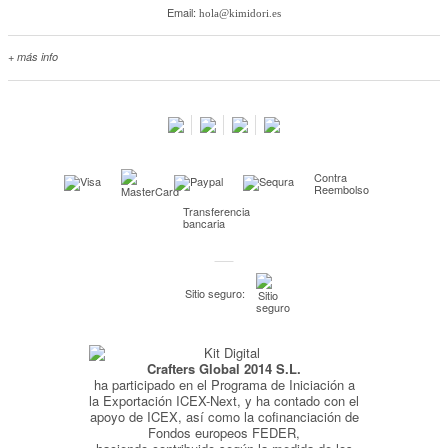
Email:
hola@kimidori.es
+ más info
Contacta con nosotros
Salimos en prensa
Preguntas frecuentes
Condiciones especiales de la promoción
Contra
Kimidori PRINT, nuestro servicio de impresión de fotos
Reembolso
Transferencia
Fondos Europeos
bancaria
Nuevo sistema de UNIÓN DE PEDIDOS
Condiciones especiales OUTLET
Sitio seguro:
Puntos de recompensa
Condiciones de envío y devoluciones
Crafters Global 2014 S.L.
Pago seguro y financiación
ha participado en el Programa de Iniciación a
Condiciones generales de Compra
la Exportación ICEX-Next, y ha contado con el
apoyo de ICEX, así como la cofinanciación de
Aviso legal
Fondos europeos FEDER,