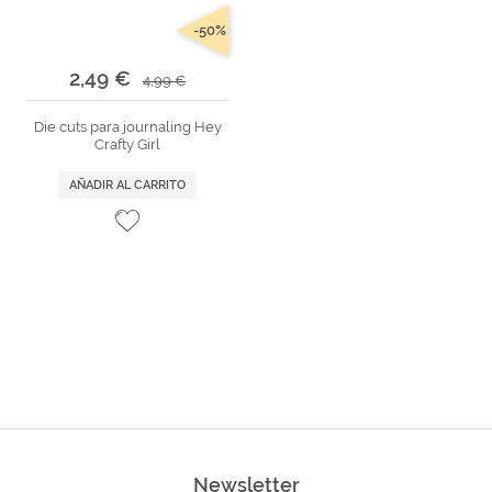
Marcas
-50%
Por Puntos
2,49 €
4,99 €
Top Ventas
Die cuts para journaling Hey
Temática
Crafty Girl
AÑADIR AL CARRITO
Iniciar sesión/Regístrate
Somos Kimidori
Newsletter