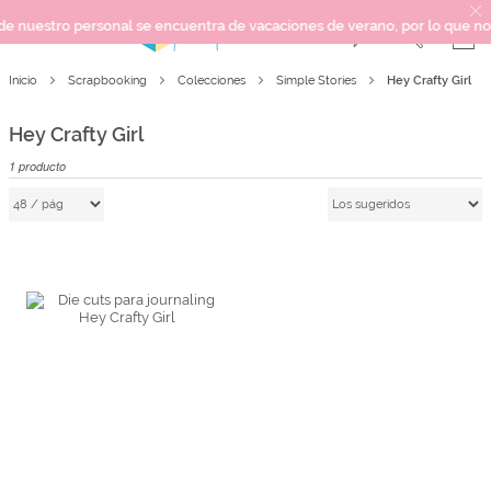
uestro personal se encuentra de vacaciones de verano, por lo que no pode
Hey Crafty Girl
Inicio
Scrapbooking
Colecciones
Simple Stories
SCRAPBOOKING
KIMIDORI PRINT
Hey Crafty Girl
MIXED MEDIA
1
producto
CRAFT Y DIY
PAPELERÍA Y FIESTAS
REGALOS
PLANNERS
CROCHET
Próximamente
Novedades
OUTLET