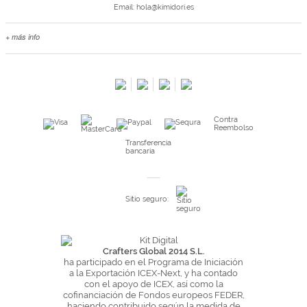
Email:
hola@kimidori.es
+ más info
Contacta con nosotros
Salimos en prensa
Preguntas frecuentes
Condiciones especiales de la promoción
Contra
Kimidori PRINT, nuestro servicio de impresión de fotos
Reembolso
Fondos Europeos
Transferencia
bancaria
Nuevo sistema de UNIÓN DE PEDIDOS
Condiciones especiales OUTLET
Sitio seguro:
Puntos de recompensa
Condiciones de envío y devoluciones
Pago seguro y financiación
Crafters Global 2014 S.L.
ha participado en el Programa de Iniciación
Condiciones generales de Compra
a la Exportación ICEX-Next, y ha contado
con el apoyo de ICEX, así como la
Aviso legal
cofinanciación de Fondos europeos FEDER,
haciendo contribuido según la medida de
Política de Privacidad