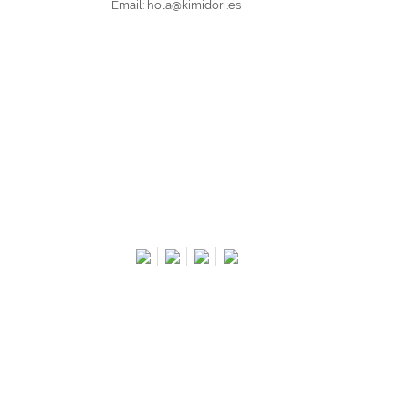
Email:
hola@kimidori.es