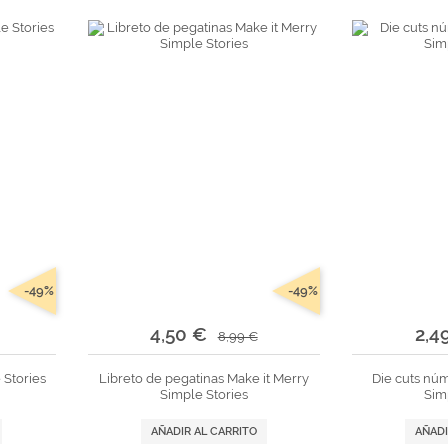
tr
andes
*Algodón peinado grosor L
Alta Moda Cotolana
Teepees
Álbumes, Fundas y Tarjetas
Or
Algodón peinado grosor XL
Gomitolo Doppio
+ Ver todas
Álbumes
Algodón peinado grosor 3XL
Gomitolo Aloha
can
Portadas de madera
*Veggie Wool
Certo
Tarjetas
+ Ver todas
Cake Fresco
Fundas
Gomitolo Summer Tweed
+ Ver todas
Trefili
Romanza
álicos
Descargables e imprimibles
KIts de Navidad Exclusivos
-49%
-49%
4,50 €
2,4
8,99 €
 Stories
Libreto de pegatinas Make it Merry
Die cuts nú
Simple Stories
Sim
AÑADIR AL CARRITO
AÑADI