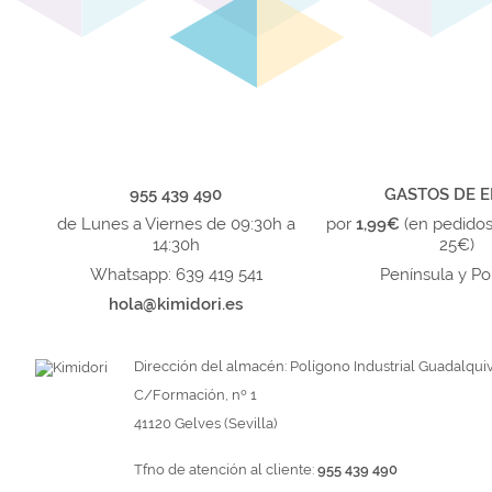
955 439 490
GASTOS DE E
de Lunes a Viernes de 09:30h a
por
1,99€
(en pedido
14:30h
25€)
Whatsapp: 639 419 541
Península y Po
hola@kimidori.es
Dirección del almacén: Polígono Industrial Guadalquiv
C/Formación, nº 1
41120 Gelves (Sevilla)
Tfno de atención al cliente:
955 439 490