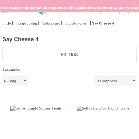
nuestro personal se encuentra de vacaciones de verano, por lo que no p
Say Cheese 4
Inicio
Scrapbooking
Colecciones
Simple Stories
SCRAPBOOKING
KIMIDORI PRINT
Say Cheese 4
MIXED MEDIA
CRAFT Y DIY
FILTROS
PAPELERÍA Y FIESTAS
6
productos
REGALOS
PLANNERS
CROCHET
Próximamente
Novedades
OUTLET