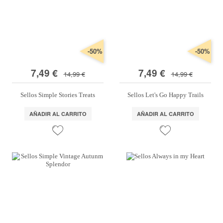
Marcas
Por Puntos
Top Ventas
-50%
-50%
Temática
7,49 €
7,49 €
14,99 €
14,99 €
Sellos Simple Stories Treats
Sellos Let's Go Happy Trails
Iniciar sesión/Regístrate
Somos Kimidori
AÑADIR AL CARRITO
AÑADIR AL CARRITO