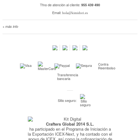
Tfno de atención al cliente:
955 439 490
Email:
hola@kimidori.es
+ más info
Contacta con nosotros
Salimos en prensa
Preguntas frecuentes
Condiciones especiales de la promoción
Contra
Kimidori PRINT, nuestro servicio de impresión de fotos
Reembolso
Transferencia
Fondos Europeos
bancaria
Nuevo sistema de UNIÓN DE PEDIDOS
Condiciones especiales OUTLET
Sitio seguro:
Puntos de recompensa
Condiciones de envío y devoluciones
Crafters Global 2014 S.L.
Pago seguro y financiación
ha participado en el Programa de Iniciación a
Condiciones generales de Compra
la Exportación ICEX-Next, y ha contado con el
apoyo de ICEX, así como la cofinanciación de