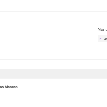
Más p
A
jas blancas