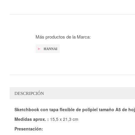
galería
de
imágenes
Más productos de la Marca:
HANNAI
DESCRIPCIÓN
Sketchbook con tapa flexible de polipiel tamaño A5 de ho
Medidas aprox. :
15,5 x 21,3 cm
Presentación: