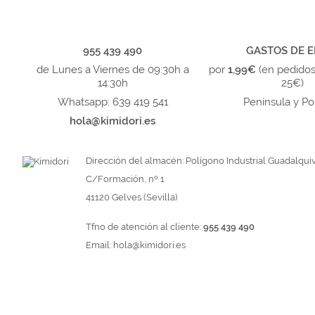
955 439 490
GASTOS DE E
de Lunes a Viernes de 09:30h a
por
1,99€
(en pedido
14:30h
25€)
Whatsapp: 639 419 541
Península y Po
hola@kimidori.es
Dirección del almacén: Polígono Industrial Guadalquiv
C/Formación, nº 1
41120 Gelves (Sevilla)
Tfno de atención al cliente:
955 439 490
Email:
hola@kimidori.es