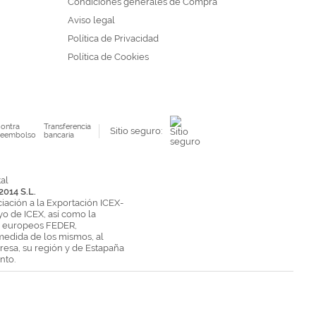
Condiciones generales de Compra
Aviso legal
Política de Privacidad
Política de Cookies
ontra
Transferencia
Sitio seguro:
eembolso
bancaria
2014 S.L.
ciación a la Exportación ICEX-
yo de ICEX, así como la
s europeos FEDER,
medida de los mismos, al
esa, su región y de Estapaña
nto.