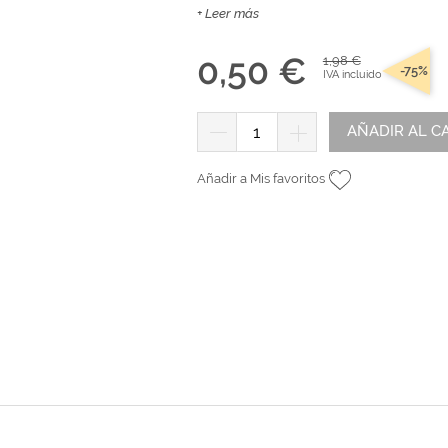
tr
andes
*Algodón peinado grosor L
+ Leer más
Alta Moda Cotolana
Teepees
Álbumes, Fundas y Tarjetas
Or
Algodón peinado grosor XL
Gomitolo Doppio
+ Ver todas
0,50 €
1,98 €
Álbumes
Algodón peinado grosor 3XL
Gomitolo Aloha
-75%
IVA incluido
can
Portadas de madera
*Veggie Wool
Certo
Tarjetas
+ Ver todas
Cake Fresco
AÑADIR AL C
Fundas
Gomitolo Summer Tweed
Añadir a Mis favoritos
+ Ver todas
Trefili
Romanza
álicos
Descargables e imprimibles
KIts de Navidad Exclusivos