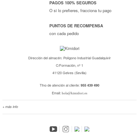
PAGOS 100% SEGUROS
O si lo prefieres, fracciona tu pago
PUNTOS DE RECOMPENSA
con cada pedido
Dirección del almacén: Polígono Industrial Guadalquivir
C/Formación, nº 1
41120 Gelves (Sevilla)
Tfno de atención al cliente:
955 439 490
Email:
hola@kimidori.es
+ más info
Contacta con nosotros
Salimos en prensa
Preguntas frecuentes
Condiciones especiales de la promoción