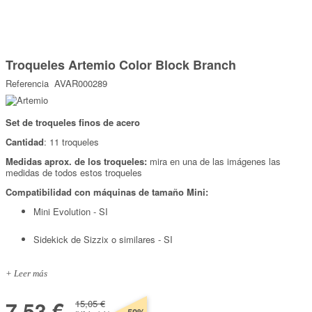
Marcas
Por Puntos
Saltar
al
Troqueles Artemio Color Block Branch
comienzo
Top Ventas
de
Referencia
AVAR000289
la
Temática
galería
de
imágenes
Set de troqueles finos de acero
Iniciar sesión/Regístrate
Cantidad
: 11 troqueles
Somos Kimidori
Medidas aprox. de los troqueles:
mira en una de las imágenes las
medidas de todos estos troqueles
Compatibilidad con máquinas de tamaño Mini:
Mini Evolution - SI
Sidekick de Sizzix o similares - SI
+ Leer más
7,53 €
15,05 €