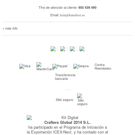
Tfno de atención al cliente:
955 439 490
Email:
hola@kimidori.es
+ más info
Contacta con nosotros
Salimos en prensa
Preguntas frecuentes
Condiciones especiales de la promoción
Contra
Kimidori PRINT, nuestro servicio de impresión de fotos
Reembolso
Transferencia
Fondos Europeos
bancaria
Nuevo sistema de UNIÓN DE PEDIDOS
Condiciones especiales OUTLET
Sitio seguro:
Puntos de recompensa
Condiciones de envío y devoluciones
Crafters Global 2014 S.L.
Pago seguro y financiación
ha participado en el Programa de Iniciación a
Condiciones generales de Compra
la Exportación ICEX-Next, y ha contado con el