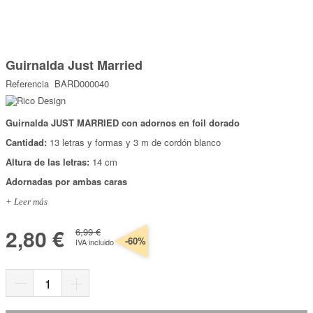
Marcas
Por Puntos
Saltar
al
Guirnalda Just Married
comienzo
Top Ventas
de
Referencia
BARD000040
la
Temática
galería
de
imágenes
Guirnalda JUST MARRIED con adornos en foil dorado
Iniciar sesión/Regístrate
Cantidad:
13 letras y formas y 3 m de cordón blanco
Somos Kimidori
Altura de las letras:
14 cm
Adornadas por ambas caras
+ Leer más
2,80 €
6,99 €
-60%
IVA incluido