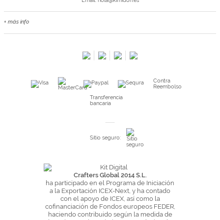
Email:
hola@kimidori.es
+ más info
Contacta con nosotros
Salimos en prensa
Preguntas frecuentes
Condiciones especiales de la promoción
Contra
Kimidori PRINT, nuestro servicio de impresión de fotos
Reembolso
Fondos Europeos
Transferencia
bancaria
Nuevo sistema de UNIÓN DE PEDIDOS
Condiciones especiales OUTLET
Sitio seguro:
Puntos de recompensa
Condiciones de envío y devoluciones
Pago seguro y financiación
Crafters Global 2014 S.L.
ha participado en el Programa de Iniciación
Condiciones generales de Compra
a la Exportación ICEX-Next, y ha contado
con el apoyo de ICEX, así como la
Aviso legal
cofinanciación de Fondos europeos FEDER,
haciendo contribuido según la medida de
Política de Privacidad