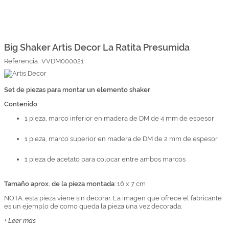
Marcas
Por Puntos
Saltar
al
comienzo
Big Shaker Artis Decor La Ratita Presumida
Top Ventas
de
Referencia
VVDM000021
la
Temática
galería
de
imágenes
Set de piezas para montar un elemento shaker
Iniciar sesión/Regístrate
Contenido
:
Somos Kimidori
1 pieza, marco inferior en madera de DM de 4 mm de espesor
1 pieza, marco superior en madera de DM de 2 mm de espesor
1 pieza de acetato para colocar entre ambos marcos
Tamaño aprox. de la pieza montada
: 16 x 7 cm
NOTA: esta pieza viene sin decorar. La imagen que ofrece el fabricante
es un ejemplo de como queda la pieza una vez decorada.
+ Leer más