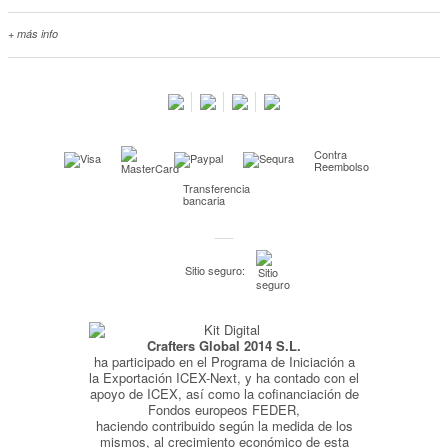
+ más info
Contacta con nosotros
Salimos en prensa
Preguntas frecuentes
Condiciones especiales de la promoción
Contra
Kimidori PRINT, nuestro servicio de impresión de fotos
Reembolso
Transferencia
Fondos Europeos
bancaria
Nuevo sistema de UNIÓN DE PEDIDOS
Condiciones especiales OUTLET
Sitio seguro:
Puntos de recompensa
Condiciones de envío y devoluciones
Crafters Global 2014 S.L.
Pago seguro y financiación
ha participado en el Programa de Iniciación a
Condiciones generales de Compra
la Exportación ICEX-Next, y ha contado con el
apoyo de ICEX, así como la cofinanciación de
Aviso legal
Fondos europeos FEDER,
haciendo contribuido según la medida de los
Política de Privacidad
mismos, al crecimiento económico de esta