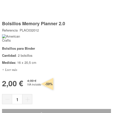
Marcas
Por Puntos
Saltar
al
Bolsillos Memory Planner 2.0
comienzo
Top Ventas
de
Referencia
PLAC032012
la
Temática
galería
de
imágenes
Bolsillos para Binder
Iniciar sesión/Regístrate
Cantidad
: 2 bolsillos
Somos Kimidori
Medidas:
16 x 20,5 cm
+ Leer más
2,00 €
4,99 €
-59%
IVA incluido