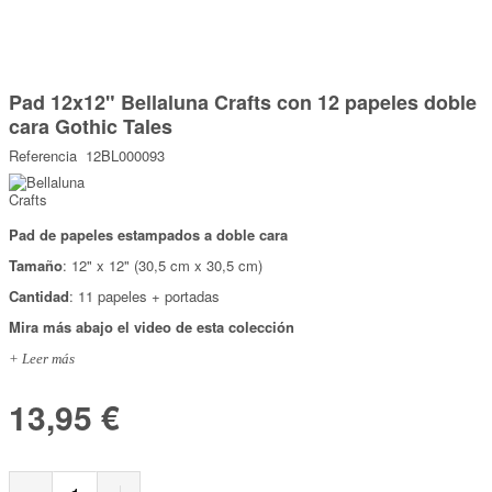
Marcas
Por Puntos
Saltar
al
Pad 12x12" Bellaluna Crafts con 12 papeles doble
comienzo
Top Ventas
de
cara Gothic Tales
la
Temática
galería
Referencia
12BL000093
de
imágenes
Iniciar sesión/Regístrate
Pad de papeles estampados a doble cara
Somos Kimidori
Tamaño
: 12" x 12" (30,5 cm x 30,5 cm)
Cantidad
: 11 papeles + portadas
Mira más abajo el video de esta colección
+ Leer más
13,95 €