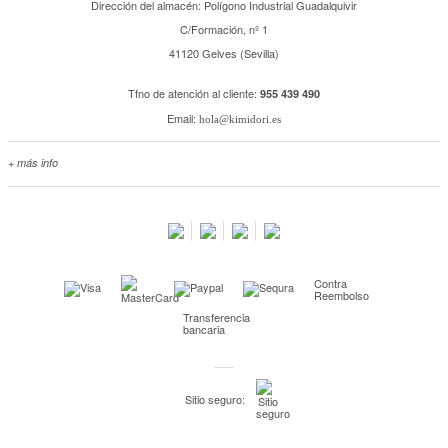
Dirección del almacén: Polígono Industrial Guadalquivir
C/Formación, nº 1
41120 Gelves (Sevilla)
Tfno de atención al cliente:
955 439 490
Email:
hola@kimidori.es
+ más info
Contacta con nosotros
Salimos en prensa
Preguntas frecuentes
Condiciones especiales de la promoción
Contra
Kimidori PRINT, nuestro servicio de impresión de fotos
Reembolso
Transferencia
Fondos Europeos
bancaria
Nuevo sistema de UNIÓN DE PEDIDOS
Condiciones especiales OUTLET
Sitio seguro:
Puntos de recompensa
Condiciones de envío y devoluciones