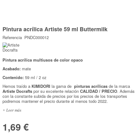
Marcas
Por Puntos
Saltar
al
Pintura acrílica Artiste 59 ml Buttermilk
comienzo
Top Ventas
de
Referencia
PNDC000012
la
Temática
galería
de
imágenes
Pintura acrílica multiusos de color opaco
Iniciar sesión/Regístrate
Acabado:
mate
Somos Kimidori
Contenido:
59 ml / 2 oz
Hemos traído a
KIMIDORI
la gama de
pinturas acrílicas
de la marca
Artiste Docrafts
por su excelente relación
CALIDAD / PRECIO
. Además
con la constante subida de precios por los precios de los transportes
podremos mantener el precio durante al menos todo 2022.
+ Leer más
1,69 €