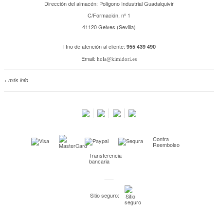
Dirección del almacén: Polígono Industrial Guadalquivir
C/Formación, nº 1
41120 Gelves (Sevilla)
Tfno de atención al cliente:
955 439 490
Email:
hola@kimidori.es
+ más info
Contacta con nosotros
Salimos en prensa
Preguntas frecuentes
Condiciones especiales de la promoción
Contra
Kimidori PRINT, nuestro servicio de impresión de fotos
Reembolso
Transferencia
Fondos Europeos
bancaria
Nuevo sistema de UNIÓN DE PEDIDOS
Condiciones especiales OUTLET
Sitio seguro:
Puntos de recompensa
Condiciones de envío y devoluciones