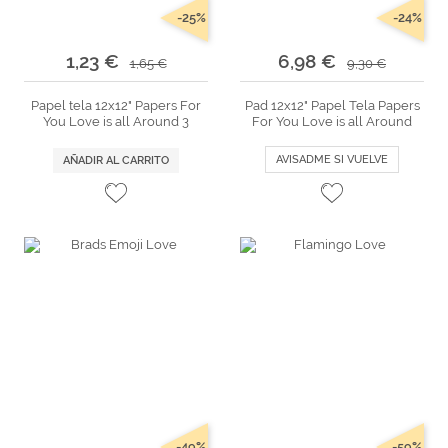
-25%
-24%
1,23 €
6,98 €
1,65 €
9,30 €
Papel tela 12x12" Papers For
Pad 12x12" Papel Tela Papers
You Love is all Around 3
For You Love is all Around
AVISADME SI VUELVE
AÑADIR AL CARRITO
-49%
-59%