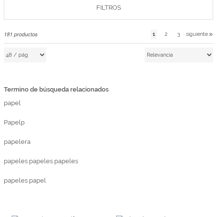
FILTROS
Marcas
Por Puntos
181
productos
1
2
3
siguiente
Top Ventas
Temática
Termino de búsqueda relacionados
Iniciar sesión/Regístrate
papel
Somos Kimidori
Papelp
papelera
papeles papeles papeles
papeles papel