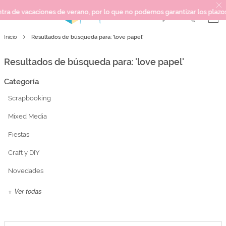
s de verano, por lo que no podemos garantizar los plazos de entrega ni r
Resultados de búsqueda para: 'love papel'
Inicio
SCRAPBOOKING
KIMIDORI PRINT
Resultados de búsqueda para: 'love papel'
MIXED MEDIA
Categoría
CRAFT Y DIY
Scrapbooking
PAPELERÍA Y FIESTAS
REGALOS
Mixed Media
PLANNERS
Fiestas
CROCHET
Craft y DIY
Novedades
Próximamente
+ Ver todas
Novedades
OUTLET