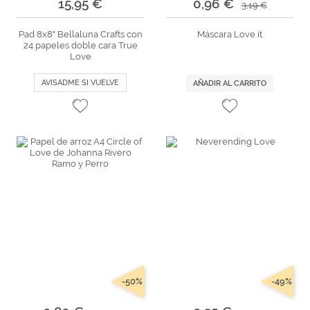
15,95 €
0,96 €
3,19 €
Pad 8x8" Bellaluna Crafts con
Máscara Love it
24 papeles doble cara True
Love
AVISADME SI VUELVE
AÑADIR AL CARRITO
-50%
-49%