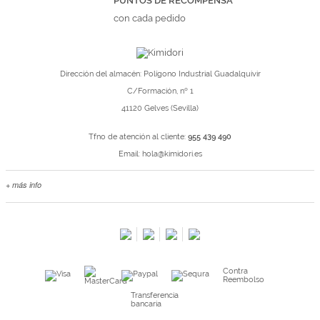
PUNTOS DE RECOMPENSA
con cada pedido
Dirección del almacén: Polígono Industrial Guadalquivir
C/Formación, nº 1
41120 Gelves (Sevilla)
Tfno de atención al cliente:
955 439 490
Email:
hola@kimidori.es
+ más info
Contacta con nosotros
Salimos en prensa
Preguntas frecuentes
Condiciones especiales de la promoción
Contra
Kimidori PRINT, nuestro servicio de impresión de fotos
Reembolso
Fondos Europeos
Transferencia
bancaria
Nuevo sistema de UNIÓN DE PEDIDOS