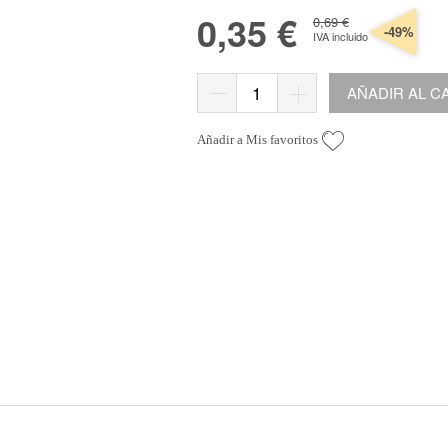
Organización
s
*Algodón peinado grosor L
0,35 €
Alta Moda Cotolana
Cor
0,69 €
Teepees
-49%
IVA incluido
lbumes, Fundas y Tarjetas
Algodón peinado grosor XL
Maletas, bolsas y estuches
Gomitolo Doppio
Cor
+ Ver todas
Álbumes
Algodón peinado grosor 3XL
Organización papeles
Gomitolo Aloha
Cor
AÑADIR AL C
Portadas de madera
*Veggie Wool
Cajas y botes
Certo
Cor
Tarjetas
+ Ver todas
Muebles y carritos
Cake Fresco
Añadir a Mis favoritos
Fundas
Decora tu scraproom
Gomitolo Summer Tweed
+ Ver todas
Carpetas y sobres organizadores
Trefili
Organización de sellos y troqueles
Romanza
s
escargables e imprimibles
Organiza tu escritorio
Its de Navidad Exclusivos