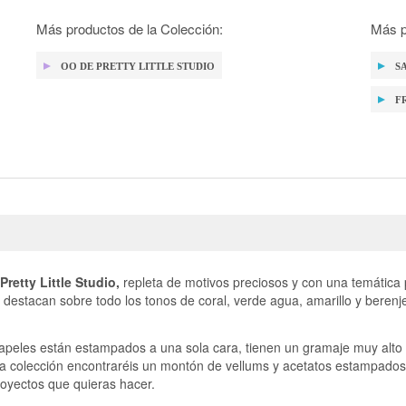
Más productos de la Colección:
Más p
OO DE PRETTY LITTLE STUDIO
S
F
Pretty Little Studio,
repleta de motivos preciosos y con una temática
 destacan sobre todo los tonos de coral, verde agua, amarillo y berenj
apeles están estampados a una sola cara, tienen un gramaje muy alto
la colección encontraréis un montón de vellums y acetatos estampados
royectos que quieras hacer.