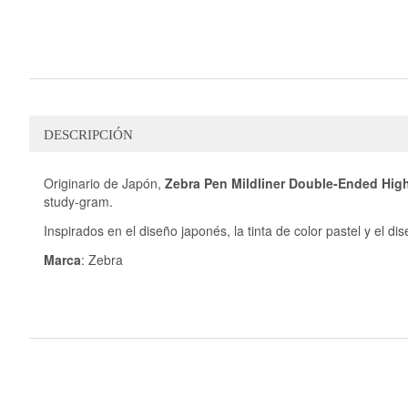
galería
de
imágenes
DESCRIPCIÓN
Originario de Japón,
Zebra Pen Mildliner Double-Ended High
study-gram.
Inspirados en el diseño japonés, la tinta de color pastel y el d
Marca
: Zebra