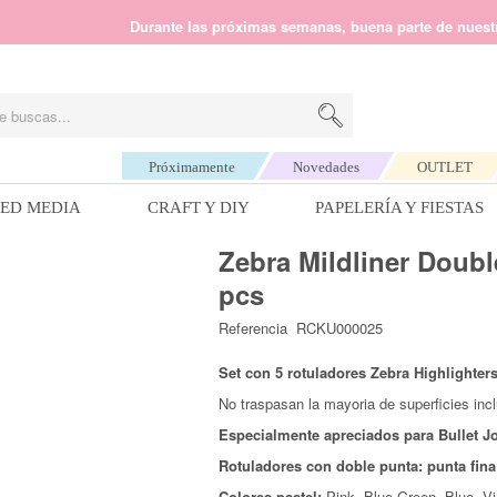
liente de lunes a viernes de 09.30 h a 14.00 h. Para cualquier consulta e
Durante las próximas semanas, buena parte de nuestro person
Próximamente
Novedades
OUTLET
ED MEDIA
CRAFT Y DIY
PAPELERÍA Y FIESTAS
Zebra Mildliner Doubl
dhesivos
Decora tu mesa dulce
Caligrafía y lettering
Hilos y lanas de Scheepjes
Estampación
Decoración
Hilos y lanas Katia
Bor
pcs
Cinta doble cara
Bolsas de papel
Rotuladores de lettering
*Scheepjes Catona
Tintas
Bolas de Navidad para decorar
Concept Cosmopolitan
DM
Referencia
RCKU000025
n
Líquidos
Pajitas
Blocs y cuadernos de lettering
Scheepjes Sweet Treat
Embossing
Magnet Studio
Concept Boheme
Sch
Foam
Cajas de palomitas
Libros
*Scheepjes Cahlista
Sellos
Pocket Frames
Concept Yoga
Sti
Set con 5 rotuladores Zebra Highlighter
Pistolas de pegamento
Blondas de papel
Plumas y tintas
+ Ver todas
Herramientas de estampación
Lightbox
+ Ver todas
Pla
No traspasan la mayoria de superficies incl
des
Dots
Vasos
Sets de lettering
Carvado de sellos
Láminas y objetos decorativos
Especialmente apreciados para Bullet J
Hilos y lanas de Casasol
Hilos y lanas Lana Grossa
Hil
Imanes
Sellos de lacre
Marquee Love
Rotuladores con doble punta: punta fina
Agendas y libros de firmas
Kits de manualidades
Algodón peinado grosor M
Algodón Pima
Urd
Especiales
Letter Boards
Colores pastel:
Pink, Blue Green, Blue, Vi