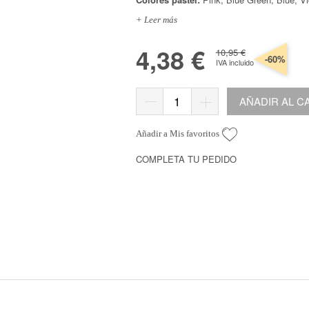
Organización
s
*Algodón peinado grosor L
Alta Moda Cotolana
Cor
Teepees
+ Leer más
lbumes, Fundas y Tarjetas
Algodón peinado grosor XL
Maletas, bolsas y estuches
Gomitolo Doppio
Cor
+ Ver todas
4,38 €
Álbumes
Algodón peinado grosor 3XL
Organización papeles
Gomitolo Aloha
Cor
10,95 €
-60%
IVA incluido
Portadas de madera
*Veggie Wool
Cajas y botes
Certo
Cor
Tarjetas
+ Ver todas
Muebles y carritos
Cake Fresco
AÑADIR AL C
Fundas
Decora tu scraproom
Gomitolo Summer Tweed
+ Ver todas
Carpetas y sobres organizadores
Trefili
Añadir a Mis favoritos
Organización de sellos y troqueles
Romanza
s
escargables e imprimibles
COMPLETA TU PEDIDO
Organiza tu escritorio
Its de Navidad Exclusivos