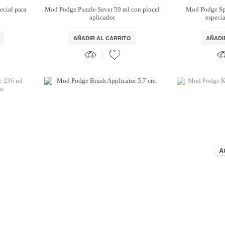
cial para
Mod Podge Puzzle Saver 59 ml con pincel
Mod Podge Sp
aplicador
especia
AÑADIR AL CARRITO
AÑADI
A