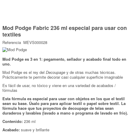
Marcas
Por Puntos
Saltar
al
Mod Podge Fabric 236 ml especial para usar con
comienzo
Top Ventas
de
textiles
la
Temática
galería
Referencia
MEVS000028
de
imágenes
Iniciar sesión/Regístrate
Mod Podge es 3 en 1: pegamento, sellador y acabado final todo en
uno.
Somos Kimidori
Mod Podge es el rey del
Decoupage
y de otras muchas técnicas.
Prácticamente te permite decorar casi cualquier superficie imaginable
Es fácil de usar, no tóxico y viene en una variedad de acabados /
fórmulas
Esta fórmula es especial para usar con objetos en los que el textil
sean su base. Úsalo para para aplicar textil o papel sobre textil. La
fórmula hace que tus proyectos de decoupage de telas sean
duraderos y lavables (lavado a mano o programa de lavado en frío).
Contenido:
236 ml
Acabado:
suave y brillante