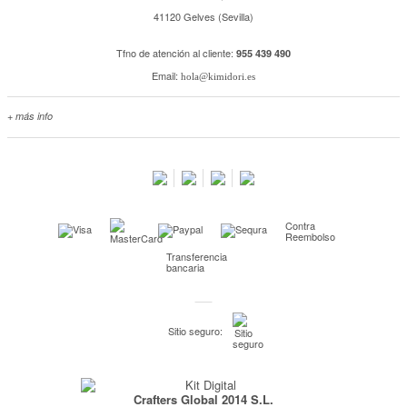
41120 Gelves (Sevilla)
Tfno de atención al cliente:
955 439 490
Email:
hola@kimidori.es
+ más info
Contacta con nosotros
Salimos en prensa
Preguntas frecuentes
Condiciones especiales de la promoción
Contra
Kimidori PRINT, nuestro servicio de impresión de fotos
Reembolso
Transferencia
Fondos Europeos
bancaria
Nuevo sistema de UNIÓN DE PEDIDOS
Condiciones especiales OUTLET
Sitio seguro:
Puntos de recompensa
Condiciones de envío y devoluciones
Crafters Global 2014 S.L.
Pago seguro y financiación