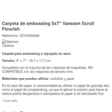
Marcas
Por Puntos
Saltar
al
Carpeta de embossing 5x7" Vaessen Scroll
comienzo
Top Ventas
de
Flourish
la
Temática
galería
Referencia
CEVS000069
de
imágenes
Iniciar sesión/Regístrate
Carpeta para embossing o repujado en seco
Somos Kimidori
Tamaño:
5" x 7" - 12,7 x 17,7 cm
Compatible con la mayoría de las máquinas de troquelado. NO
COMPATIBLE con las máquinas de tamaño mini.
Materiales que puedes utilizar
: cartulina y papel
En el caso del papel, lo recomendable es utilizar un papel de gramaje alto,
como el papel de scrapbooking, ya que al aplicar la presión para hacer el
relieve podría desgarrarse o estropearse el papel si es demasiado fino
+ Leer más