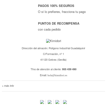
PAGOS 100% SEGUROS
O si lo prefieres, fracciona tu pago
PUNTOS DE RECOMPENSA
con cada pedido
Dirección del almacén: Polígono Industrial Guadalquivir
C/Formación, nº 1
41120 Gelves (Sevilla)
Tfno de atención al cliente:
955 439 490
Email:
hola@kimidori.es
+ más info
Contacta con nosotros
Salimos en prensa
Preguntas frecuentes