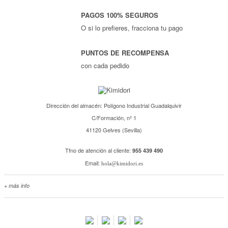
PAGOS 100% SEGUROS
O si lo prefieres, fracciona tu pago
PUNTOS DE RECOMPENSA
con cada pedido
Dirección del almacén: Polígono Industrial Guadalquivir
C/Formación, nº 1
41120 Gelves (Sevilla)
Tfno de atención al cliente:
955 439 490
Email:
hola@kimidori.es
+ más info
Contacta con nosotros
Salimos en prensa
Preguntas frecuentes