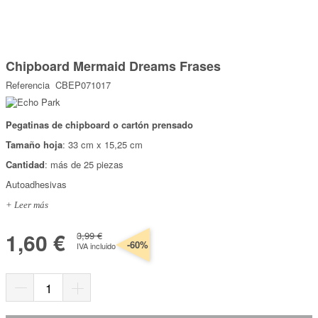
Marcas
Por Puntos
Saltar
al
Chipboard Mermaid Dreams Frases
comienzo
Top Ventas
de
Referencia
CBEP071017
la
Temática
galería
de
imágenes
Pegatinas de chipboard o cartón prensado
Iniciar sesión/Regístrate
Tamaño hoja
: 33 cm x 15,25 cm
Somos Kimidori
Cantidad
: más de 25 piezas
Autoadhesivas
+ Leer más
1,60 €
3,99 €
-60%
IVA incluido