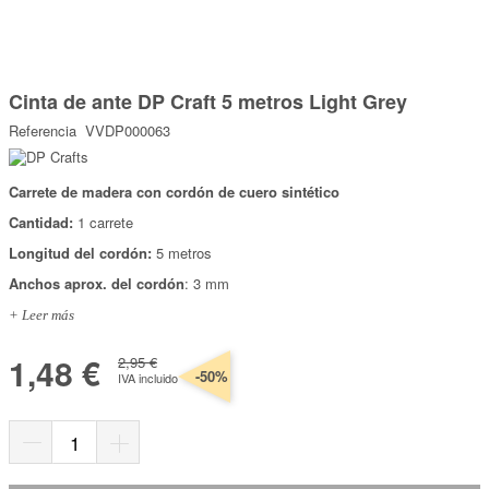
Marcas
Por Puntos
Saltar
al
Cinta de ante DP Craft 5 metros Light Grey
comienzo
Top Ventas
de
Referencia
VVDP000063
la
Temática
galería
de
imágenes
Carrete de madera con cordón de cuero sintético
Iniciar sesión/Regístrate
Cantidad:
1 carrete
Somos Kimidori
Longitud del cordón:
5 metros
Anchos aprox. del cordón
: 3 mm
+ Leer más
1,48 €
2,95 €
-50%
IVA incluido