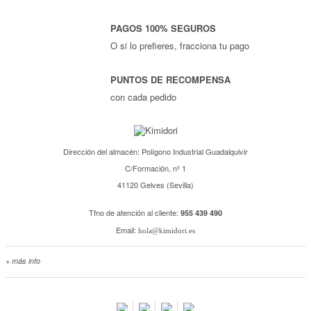
PAGOS 100% SEGUROS
O si lo prefieres, fracciona tu pago
PUNTOS DE RECOMPENSA
con cada pedido
Dirección del almacén: Polígono Industrial Guadalquivir
C/Formación, nº 1
41120 Gelves (Sevilla)
Tfno de atención al cliente:
955 439 490
Email:
hola@kimidori.es
+ más info
Contacta con nosotros
Salimos en prensa
Preguntas frecuentes