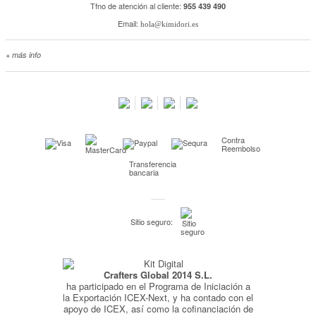
Tfno de atención al cliente:
955 439 490
Email:
hola@kimidori.es
+ más info
Contacta con nosotros
Salimos en prensa
Preguntas frecuentes
Condiciones especiales de la promoción
Contra
Kimidori PRINT, nuestro servicio de impresión de fotos
Reembolso
Transferencia
Fondos Europeos
bancaria
Nuevo sistema de UNIÓN DE PEDIDOS
Condiciones especiales OUTLET
Sitio seguro:
Puntos de recompensa
Condiciones de envío y devoluciones
Crafters Global 2014 S.L.
Pago seguro y financiación
ha participado en el Programa de Iniciación a
Condiciones generales de Compra
la Exportación ICEX-Next, y ha contado con el
apoyo de ICEX, así como la cofinanciación de
Aviso legal