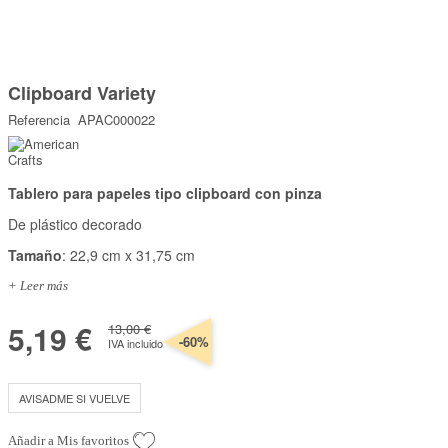
Marcas
Por Puntos
Saltar
al
Clipboard Variety
comienzo
Top Ventas
de
Referencia
APAC000022
la
Temática
galería
de
imágenes
Tablero para papeles tipo clipboard con pinza
Iniciar sesión/Regístrate
De plástico decorado
Somos Kimidori
Tamaño
: 22,9 cm x 31,75 cm
+ Leer más
5,19 €
13,00 €
-60%
IVA incluido
AVISADME SI VUELVE
Añadir a Mis favoritos