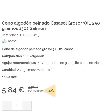
Marcas
Por Puntos
Saltar
al
comienzo
Cono algodón peinado Casasol Grosor 3XL 250
Top Ventas
de
gramos 1302 Salmón
la
Temática
galería
Referencia
CTCF007013
de
imágenes
Iniciar sesión/Regístrate
Cono de algodón peinado grosor 3XL (24 cabos)
Composición
Somos Kimidori
: 100% algodón
Agujas recomendadas:
7 - 9 mm, tanto de ganchillo como de tricot
Cantidad:
250 gramos (75 metros)
+ Leer más
5,84 €
9,75 €
-40%
IVA incluido