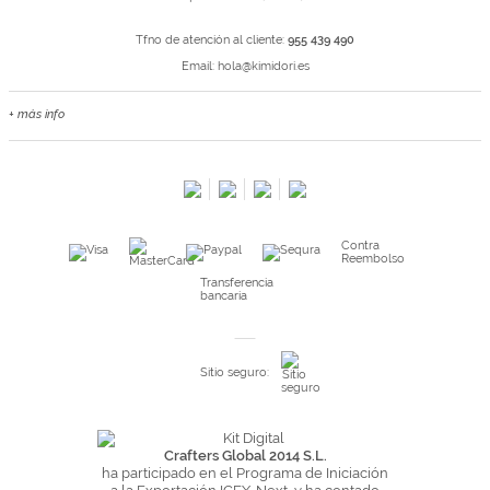
Tfno de atención al cliente:
955 439 490
Email:
hola@kimidori.es
+ más info
Contacta con nosotros
Salimos en prensa
Preguntas frecuentes
Condiciones especiales de la promoción
Contra
Kimidori PRINT, nuestro servicio de impresión de fotos
Reembolso
Fondos Europeos
Transferencia
bancaria
Nuevo sistema de UNIÓN DE PEDIDOS
Condiciones especiales OUTLET
Sitio seguro:
Puntos de recompensa
Condiciones de envío y devoluciones
Pago seguro y financiación
Crafters Global 2014 S.L.
ha participado en el Programa de Iniciación
Condiciones generales de Compra