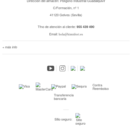
Dirección del almacén: Polígono Industrial Guadalquivir
C/Formación, nº 1
41120 Gelves (Sevilla)
Tfno de atención al cliente:
955 439 490
Email:
hola@kimidori.es
+ más info
Contacta con nosotros
Salimos en prensa
Preguntas frecuentes
Condiciones especiales de la promoción
Kimidori PRINT, nuestro servicio de impresión de fotos
Contra
Reembolso
Fondos Europeos
Transferencia
bancaria
Nuevo sistema de UNIÓN DE PEDIDOS
Condiciones especiales OUTLET
Sitio seguro:
Puntos de recompensa
Condiciones de envío y devoluciones