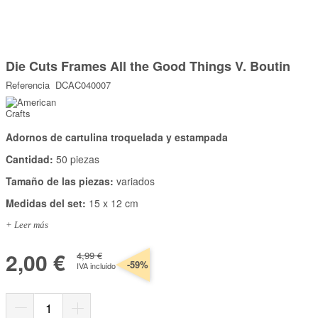
Marcas
Por Puntos
Saltar
al
Die Cuts Frames All the Good Things V. Boutin
comienzo
Top Ventas
de
Referencia
DCAC040007
la
Temática
galería
de
imágenes
Adornos de cartulina troquelada y estampada
Iniciar sesión/Regístrate
Cantidad:
50 piezas
Somos Kimidori
Tamaño de las piezas:
variados
Medidas del set:
15 x 12 cm
+ Leer más
2,00 €
4,99 €
-59%
IVA incluido