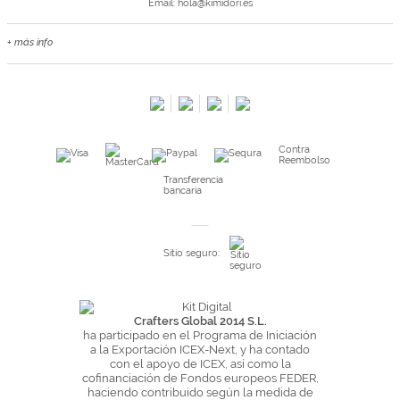
Email:
hola@kimidori.es
+ más info
Contacta con nosotros
Salimos en prensa
Preguntas frecuentes
Condiciones especiales de la promoción
Contra
Kimidori PRINT, nuestro servicio de impresión de fotos
Reembolso
Fondos Europeos
Transferencia
bancaria
Nuevo sistema de UNIÓN DE PEDIDOS
Condiciones especiales OUTLET
Sitio seguro:
Puntos de recompensa
Condiciones de envío y devoluciones
Pago seguro y financiación
Crafters Global 2014 S.L.
ha participado en el Programa de Iniciación
Condiciones generales de Compra
a la Exportación ICEX-Next, y ha contado
con el apoyo de ICEX, así como la
Aviso legal
cofinanciación de Fondos europeos FEDER,
haciendo contribuido según la medida de
Política de Privacidad