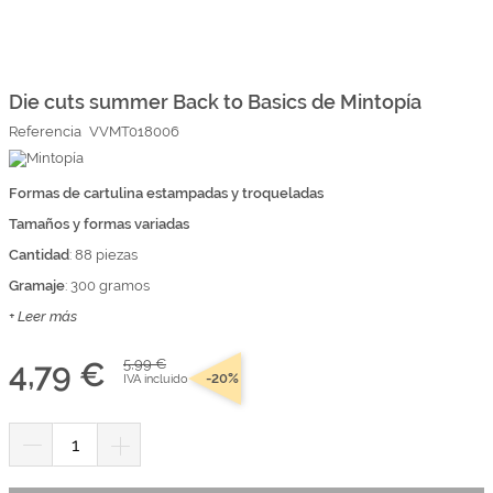
Marcas
Por Puntos
Saltar
al
comienzo
Die cuts summer Back to Basics de Mintopía
Top Ventas
de
Referencia
VVMT018006
la
Temática
galería
de
imágenes
Formas de cartulina estampadas y troqueladas
Iniciar sesión/Regístrate
Tamaños y formas variadas
Somos Kimidori
Cantidad
: 88 piezas
Gramaje
: 300 gramos
+ Leer más
4,79 €
5,99 €
-20%
IVA incluido