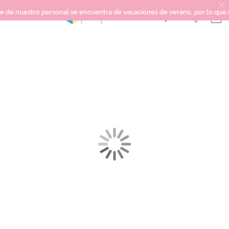
 nuestro personal se encuentra de vacaciones de verano, por lo que no po
Saltar
SCRAPBOOKING
al
final
KIMIDORI PRINT
de
la
MIXED MEDIA
galería
CRAFT Y DIY
de
imágenes
PAPELERÍA Y FIESTAS
REGALOS
PLANNERS
CROCHET
Próximamente
Novedades
OUTLET