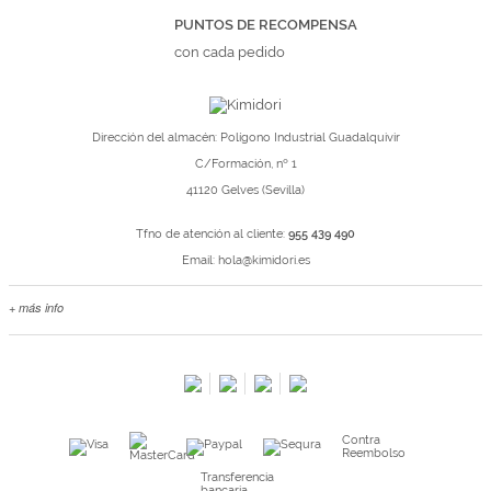
PUNTOS DE RECOMPENSA
con cada pedido
Dirección del almacén: Polígono Industrial Guadalquivir
C/Formación, nº 1
41120 Gelves (Sevilla)
Tfno de atención al cliente:
955 439 490
Email:
hola@kimidori.es
+ más info
Contacta con nosotros
Salimos en prensa
Preguntas frecuentes
Condiciones especiales de la promoción
Contra
Kimidori PRINT, nuestro servicio de impresión de fotos
Reembolso
Fondos Europeos
Transferencia
bancaria