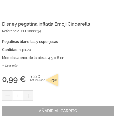
Marcas
Por Puntos
Saltar
al
comienzo
Disney pegatina inflada Emoji Cinderella
Top Ventas
de
Referencia
PEDY000034
la
Temática
galería
de
Pegatinas blanditas y esponjosas
imágenes
Cantidad:
1 pieza
Iniciar sesión/Regístrate
Medidas aprox. de la pieza:
4,5 x 6 cm
Somos Kimidori
+ Leer más
0,99 €
3,99 €
-75%
IVA incluido
AÑADIR AL CARRITO