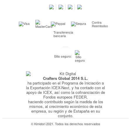
Preguntas frecuentes
Condiciones especiales de la promoción
Contra
Kimidori PRINT, nuestro servicio de impresión de fotos
Reembolso
Transferencia
Fondos Europeos
bancaria
Nuevo sistema de UNIÓN DE PEDIDOS
Condiciones especiales OUTLET
Sitio seguro:
Puntos de recompensa
Condiciones de envío y devoluciones
Crafters Global 2014 S.L.
Pago seguro y financiación
ha participado en el Programa de Iniciación a
Condiciones generales de Compra
la Exportación ICEX-Next, y ha contado con el
apoyo de ICEX, así como la cofinanciación de
Aviso legal
Fondos europeos FEDER,
haciendo contribuido según la medida de los
Política de Privacidad
mismos, al crecimiento económico de esta
empresa, su región y de Estapaña en su
Política de Cookies
conjunto.
© Kimidori 2021. Todos los derechos reservados