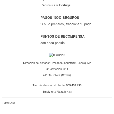
Península y Portugal
PAGOS 100% SEGUROS
O si lo prefieres, fracciona tu pago
PUNTOS DE RECOMPENSA
con cada pedido
Dirección del almacén: Polígono Industrial Guadalquivir
C/Formación, nº 1
41120 Gelves (Sevilla)
Tfno de atención al cliente:
955 439 490
Email:
hola@kimidori.es
+ más info
Contacta con nosotros
Salimos en prensa