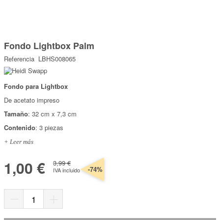
Marcas
Por Puntos
Saltar
al
Fondo Lightbox Palm
comienzo
Top Ventas
de
Referencia
LBHS008065
la
Temática
galería
de
imágenes
Fondo para Lightbox
Iniciar sesión/Regístrate
De acetato impreso
Somos Kimidori
Tamaño
: 32 cm x 7,3 cm
Contenido
: 3 piezas
+ Leer más
1,00 €
3,99 €
-74%
IVA incluido