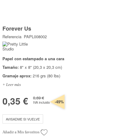
Marcas
Por Puntos
Saltar
al
Forever Us
comienzo
Top Ventas
de
Referencia
PAPL008002
la
Temática
galería
de
imágenes
Papel con estampado a una cara
Iniciar sesión/Regístrate
Tamaño:
8" x 8" (20,3 x 20,3 cm)
Somos Kimidori
Gramaje aprox:
216 grs (80 lbs)
+ Leer más
0,35 €
0,69 €
-49%
IVA incluido
AVISADME SI VUELVE
Añadir a Mis favoritos