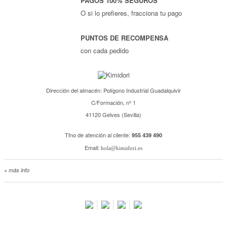
PAGOS 100% SEGUROS
O si lo prefieres, fracciona tu pago
PUNTOS DE RECOMPENSA
con cada pedido
Dirección del almacén: Polígono Industrial Guadalquivir
C/Formación, nº 1
41120 Gelves (Sevilla)
Tfno de atención al cliente:
955 439 490
Email:
hola@kimidori.es
+ más info
Contacta con nosotros
Salimos en prensa
Preguntas frecuentes
Condiciones especiales de la promoción