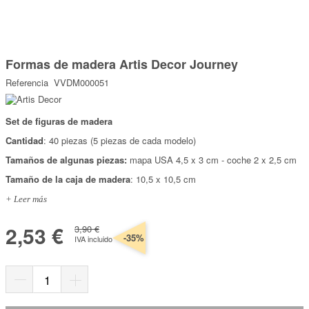
Marcas
Por Puntos
Saltar
al
Formas de madera Artis Decor Journey
comienzo
Top Ventas
de
Referencia
VVDM000051
la
Temática
galería
de
imágenes
Set de figuras de madera
Iniciar sesión/Regístrate
Cantidad
: 40 piezas (5 piezas de cada modelo)
Somos Kimidori
Tamaños de algunas piezas:
mapa USA 4,5 x 3 cm - coche 2 x 2,5 cm
Tamaño de la caja de madera
: 10,5 x 10,5 cm
+ Leer más
2,53 €
3,90 €
-35%
IVA incluido