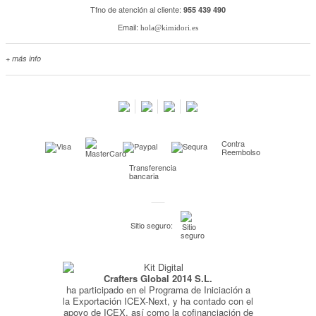
Tfno de atención al cliente:
955 439 490
Email:
hola@kimidori.es
+ más info
Contacta con nosotros
Salimos en prensa
Preguntas frecuentes
Condiciones especiales de la promoción
Contra
Kimidori PRINT, nuestro servicio de impresión de fotos
Reembolso
Transferencia
Fondos Europeos
bancaria
Nuevo sistema de UNIÓN DE PEDIDOS
Condiciones especiales OUTLET
Sitio seguro:
Puntos de recompensa
Condiciones de envío y devoluciones
Crafters Global 2014 S.L.
Pago seguro y financiación
ha participado en el Programa de Iniciación a
Condiciones generales de Compra
la Exportación ICEX-Next, y ha contado con el
apoyo de ICEX, así como la cofinanciación de
Aviso legal