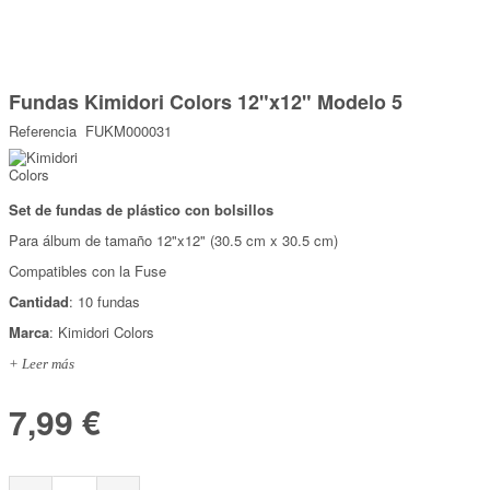
Marcas
Por Puntos
Saltar
al
Fundas Kimidori Colors 12"x12" Modelo 5
comienzo
Top Ventas
de
Referencia
FUKM000031
la
Temática
galería
de
imágenes
Set de fundas de plástico con bolsillos
Iniciar sesión/Regístrate
Para álbum de tamaño 12"x12" (30.5 cm x 30.5 cm)
Somos Kimidori
Compatibles con la Fuse
Cantidad
: 10 fundas
Marca
: Kimidori Colors
+ Leer más
7,99 €