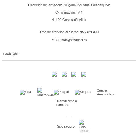
Dirección del almacén: Polígono Industrial Guadalquivir
C/Formación, nº 1
41120 Gelves (Sevilla)
Tfno de atención al cliente:
955 439 490
Email:
hola@kimidori.es
+ más info
Contacta con nosotros
Salimos en prensa
Preguntas frecuentes
Condiciones especiales de la promoción
Contra
Kimidori PRINT, nuestro servicio de impresión de fotos
Reembolso
Transferencia
Fondos Europeos
bancaria
Nuevo sistema de UNIÓN DE PEDIDOS
Condiciones especiales OUTLET
Sitio seguro:
Puntos de recompensa