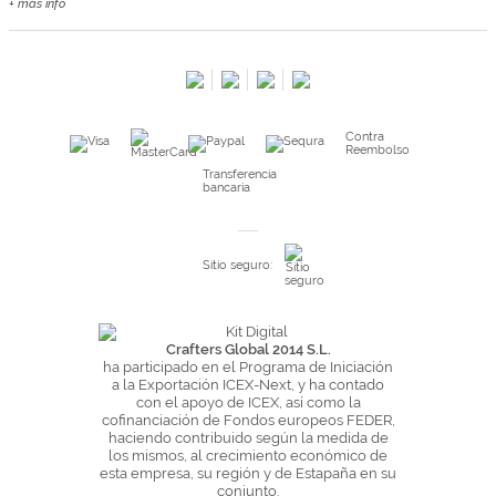
+ más info
Contacta con nosotros
Salimos en prensa
Preguntas frecuentes
Condiciones especiales de la promoción
Contra
Kimidori PRINT, nuestro servicio de impresión de fotos
Reembolso
Fondos Europeos
Transferencia
bancaria
Nuevo sistema de UNIÓN DE PEDIDOS
Condiciones especiales OUTLET
Sitio seguro:
Puntos de recompensa
Condiciones de envío y devoluciones
Pago seguro y financiación
Crafters Global 2014 S.L.
ha participado en el Programa de Iniciación
Condiciones generales de Compra
a la Exportación ICEX-Next, y ha contado
con el apoyo de ICEX, así como la
Aviso legal
cofinanciación de Fondos europeos FEDER,
haciendo contribuido según la medida de
Política de Privacidad
los mismos, al crecimiento económico de
Política de Cookies
esta empresa, su región y de Estapaña en su
conjunto.