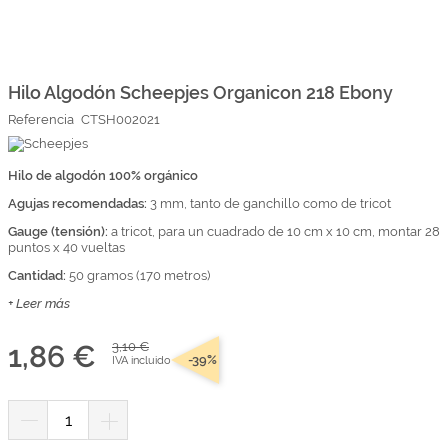
Marcas
Por Puntos
Saltar
al
comienzo
Hilo Algodón Scheepjes Organicon 218 Ebony
Top Ventas
de
Referencia
CTSH002021
la
Temática
galería
de
imágenes
Hilo de algodón 100% orgánico
Iniciar sesión/Regístrate
Agujas recomendadas:
3 mm, tanto de ganchillo como de tricot
Somos Kimidori
Gauge (tensión):
a tricot, para un cuadrado de 10 cm x 10 cm, montar 28
puntos x 40 vueltas
Cantidad:
50 gramos (170 metros)
+ Leer más
1,86 €
3,10 €
-39%
IVA incluido