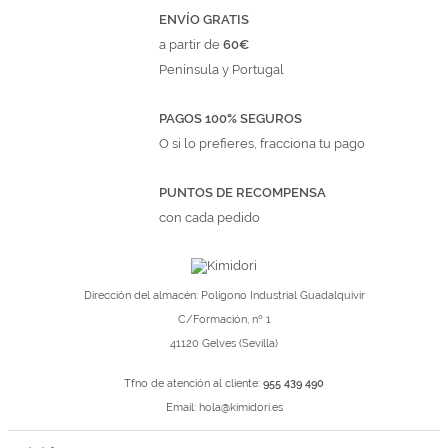
ENVÍO GRATIS
a partir de
60€
Península y Portugal
PAGOS 100% SEGUROS
O si lo prefieres, fracciona tu pago
PUNTOS DE RECOMPENSA
con cada pedido
Dirección del almacén: Polígono Industrial Guadalquivir
C/Formación, nº 1
41120 Gelves (Sevilla)
Tfno de atención al cliente:
955 439 490
Email:
hola@kimidori.es