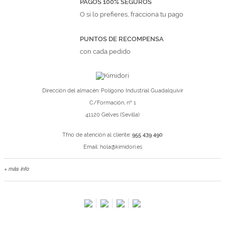
PAGOS 100% SEGUROS
O si lo prefieres, fracciona tu pago
PUNTOS DE RECOMPENSA
con cada pedido
Dirección del almacén: Polígono Industrial Guadalquivir
C/Formación, nº 1
41120 Gelves (Sevilla)
Tfno de atención al cliente:
955 439 490
Email:
hola@kimidori.es
+ más info
Contacta con nosotros
Salimos en prensa
Preguntas frecuentes
Condiciones especiales de la promoción