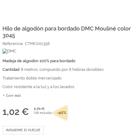
Marcas
Por Puntos
Saltar
al
comienzo
Hilo de algodón para bordado DMC Mouliné color
Top Ventas
de
3045
la
Temática
galería
Referencia
CTMC001356
de
imágenes
Iniciar sesión/Regístrate
Madeja de algodón 100% para bordado
Cantidad
Somos Kimidori
: 8 metros, compuesto por 6 hebras divisibles
Tratamiento doble mercerizado
Color resistente a la luz y a los lavados
+ Leer más
1,02 €
1,71 €
-40%
IVA incluido
AVISADME SI VUELVE