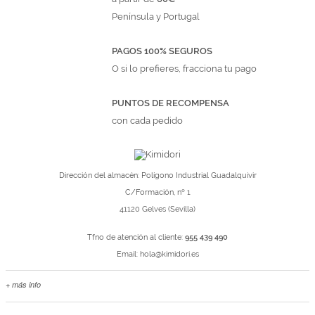
Península y Portugal
PAGOS 100% SEGUROS
O si lo prefieres, fracciona tu pago
PUNTOS DE RECOMPENSA
con cada pedido
Dirección del almacén: Polígono Industrial Guadalquivir
C/Formación, nº 1
41120 Gelves (Sevilla)
Tfno de atención al cliente:
955 439 490
Email:
hola@kimidori.es
+ más info
Contacta con nosotros
Salimos en prensa