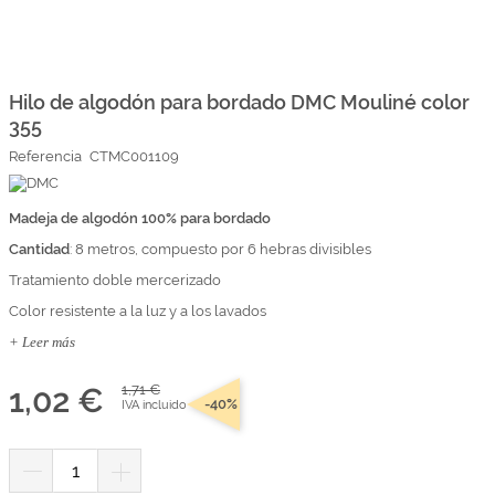
Marcas
Por Puntos
Saltar
al
comienzo
Hilo de algodón para bordado DMC Mouliné color
Top Ventas
de
355
la
Temática
galería
Referencia
CTMC001109
de
imágenes
Iniciar sesión/Regístrate
Madeja de algodón 100% para bordado
Cantidad
Somos Kimidori
: 8 metros, compuesto por 6 hebras divisibles
Tratamiento doble mercerizado
Color resistente a la luz y a los lavados
+ Leer más
1,02 €
1,71 €
-40%
IVA incluido