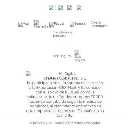
Preguntas frecuentes
Condiciones especiales de la promoción
Contra
Kimidori PRINT, nuestro servicio de impresión de fotos
Reembolso
Fondos Europeos
Transferencia
bancaria
Nuevo sistema de UNIÓN DE PEDIDOS
Condiciones especiales OUTLET
Sitio seguro:
Puntos de recompensa
Condiciones de envío y devoluciones
Pago seguro y financiación
Crafters Global 2014 S.L.
ha participado en el Programa de Iniciación
Condiciones generales de Compra
a la Exportación ICEX-Next, y ha contado
con el apoyo de ICEX, así como la
Aviso legal
cofinanciación de Fondos europeos FEDER,
haciendo contribuido según la medida de
Política de Privacidad
los mismos, al crecimiento económico de
Política de Cookies
esta empresa, su región y de Estapaña en su
conjunto.
© Kimidori 2021. Todos los derechos reservados